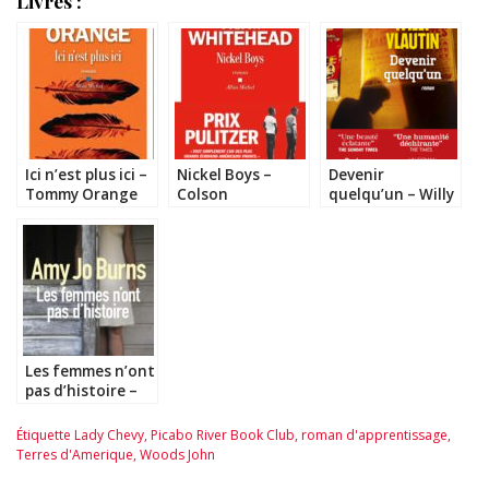
Livres :
Ici n’est plus ici –
Nickel Boys –
Devenir
Tommy Orange
Colson
quelqu’un – Willy
Whitehead
Vlautin
Les femmes n’ont
pas d’histoire –
Amy Jo Burns
Étiquette
Lady Chevy
,
Picabo River Book Club
,
roman d'apprentissage
,
Terres d'Amerique
,
Woods John