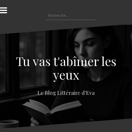
A
l
R
l
e
e
c
r
h
a
e
u
r
c
c
o
Tu vas t'abîmer les
h
n
e
t
yeux
r
e
n
:
u
Le Blog Littéraire d'Eva