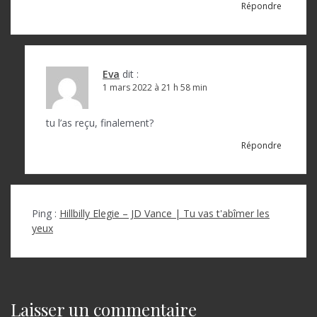
d
Répondre
e
l
’
Eva
dit :
a
1 mars 2022 à 21 h 58 min
r
tu l’as reçu, finalement?
t
Répondre
i
c
l
Ping :
Hillbilly Elegie – JD Vance | Tu vas t'abîmer les
e
yeux
Laisser un commentaire