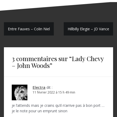
N
Entre Fauves – Colin Niel
Hillbilly Elegie – JD Vance
a
v
i
3 commentaires sur “
Lady Chevy
g
– John Woods
”
a
t
Electra
dit :
i
11 février 2022 à 15 h 49 min
o
je l’attends mais je crains qu’il n’arrive pas à bon port …
n
je le note pour un emprunt sinon