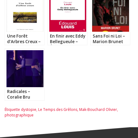
Une Forêt
En finir avec Eddy
Sans Foi ni Loi –
d’Arbres Creux –
Bellegueule –
Marion Brunet
Antoine Choplin
Édouard Louis
#MRL2015
Radicales –
Coralie Bru
Étiquette
dystopie
,
Le Temps des Grêlons
,
Mak-Bouchard Olivier
,
photographique