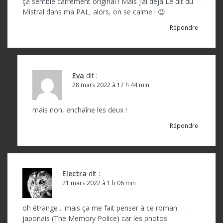
ça semble carrément original ! Mais j’ai déjà Le dit du
l
Mistral dans ma PAL, alors, on se calme ! 😉
’
Répondre
a
r
t
Eva
dit :
28 mars 2022 à 17 h 44 min
i
c
mais non, enchaîne les deux !
l
Répondre
e
Electra
dit :
21 mars 2022 à 1 h 06 min
oh étrange .. mais ça me fait penser à ce roman
japonais (The Memory Police) car les photos