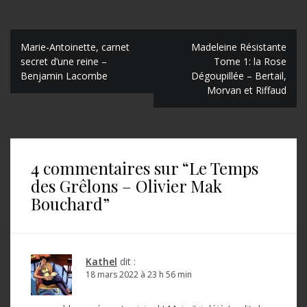
N
Marie-Antoinette, carnet
Madeleine Résistante
secret d’une reine –
Tome 1: la Rose
a
Benjamin Lacombe
Dégoupillée – Bertail,
Morvan et Riffaud
v
i
g
a
4 commentaires sur “
Le Temps
des Grêlons – Olivier Mak
t
Bouchard
”
i
o
n
Kathel
dit :
d
18 mars 2022 à 23 h 56 min
e