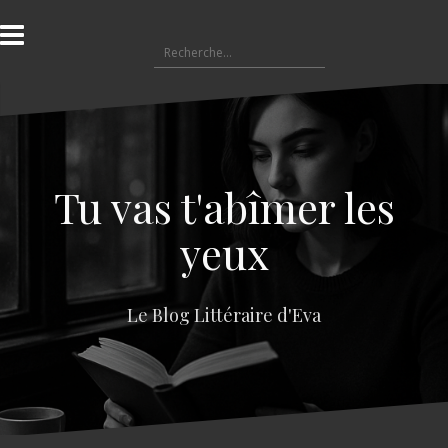
A
l
R
l
e
e
c
r
h
a
e
u
r
c
c
o
Tu vas t'abîmer les
h
n
e
t
yeux
r
e
n
:
u
Le Blog Littéraire d'Eva