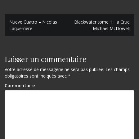
N
Nueve Cuatro – Nicolas
Blackwater tome 1 : la Crue
Laquerrière
– Michael McDowell
a
v
i
Laisser un commentaire
g
Votre adresse de messagerie ne sera pas publiée.
Les champs
a
obligatoires sont indiqués avec
*
t
Commentaire
i
o
n
d
e