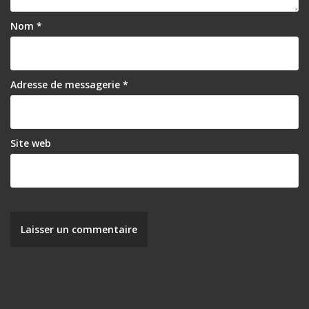
l
Nom
*
’
a
r
Adresse de messagerie
*
t
i
Site web
c
l
e