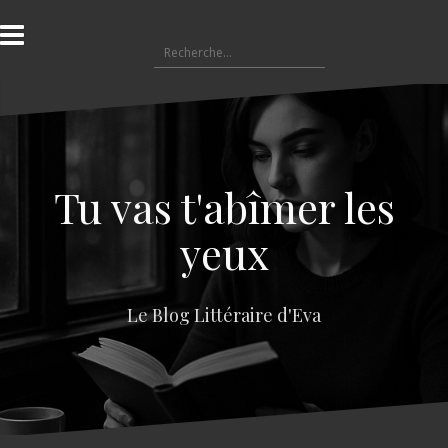
A
l
R
l
e
e
c
r
h
a
e
u
r
c
c
o
Tu vas t'abîmer les
h
n
e
t
yeux
r
e
n
:
u
Le Blog Littéraire d'Eva