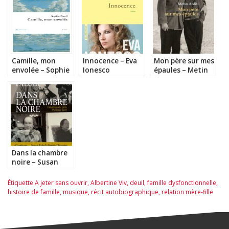
Camille, mon
Innocence – Eva
Mon père sur mes
envolée – Sophie
Ionesco
épaules – Metin
Daull
Arditi
Dans la chambre
noire – Susan
Faludi
Étiquette
A jeter sans ouvrir
,
Albertine Viv
,
deuil
,
famille dysfonctionnelle
,
histoire de famille
,
musique
,
récit autobiographique
,
relation mère-fille