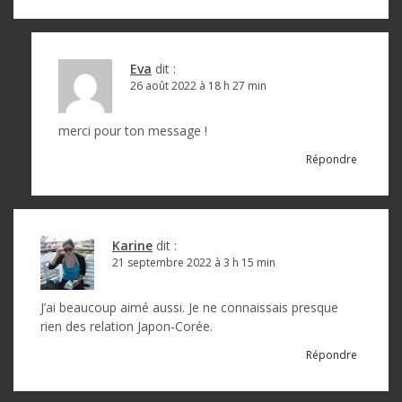
l
’
a
Eva
dit :
26 août 2022 à 18 h 27 min
r
t
merci pour ton message !
i
Répondre
c
l
e
Karine
dit :
21 septembre 2022 à 3 h 15 min
J’ai beaucoup aimé aussi. Je ne connaissais presque
rien des relation Japon-Corée.
Répondre