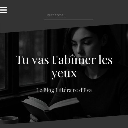
A
l
R
l
e
e
c
r
h
a
e
u
r
c
c
o
Tu vas t'abîmer les
h
n
e
t
yeux
r
e
n
:
u
Le Blog Littéraire d'Eva