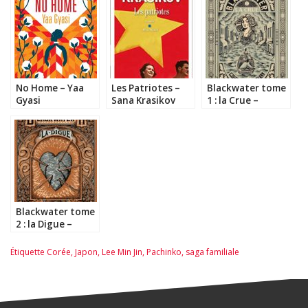
No Home – Yaa
Les Patriotes –
Blackwater tome
Gyasi
Sana Krasikov
1 : la Crue –
Michael McDowell
Blackwater tome
2 : la Digue –
Michael McDowell
Étiquette
Corée
,
Japon
,
Lee Min Jin
,
Pachinko
,
saga familiale