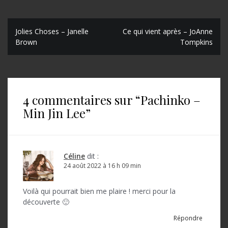
N
Jolies Choses – Janelle
Ce qui vient après – JoAnne
Brown
Tompkins
a
v
i
4 commentaires sur “
Pachinko –
g
Min Jin Lee
”
a
t
i
Céline
dit :
o
24 août 2022 à 16 h 09 min
n
Voilà qui pourrait bien me plaire ! merci pour la
d
découverte 🙂
e
Répondre