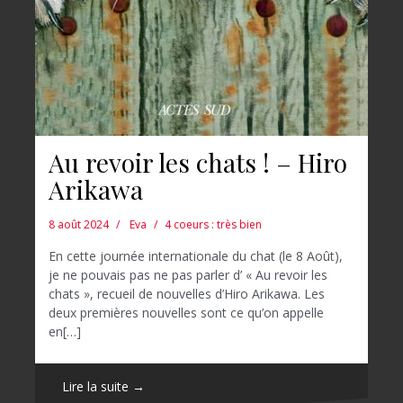
Au revoir les chats ! – Hiro
Arikawa
8 août 2024
Eva
4 coeurs : très bien
En cette journée internationale du chat (le 8 Août),
je ne pouvais pas ne pas parler d’ « Au revoir les
chats », recueil de nouvelles d’Hiro Arikawa. Les
deux premières nouvelles sont ce qu’on appelle
en[…]
Lire la suite →