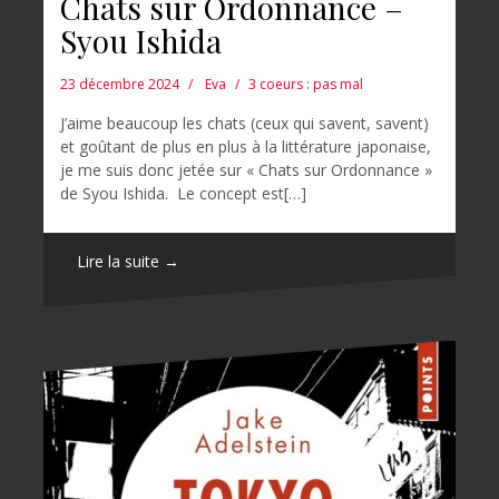
Chats sur Ordonnance –
Syou Ishida
23 décembre 2024
Eva
3 coeurs : pas mal
J’aime beaucoup les chats (ceux qui savent, savent)
et goûtant de plus en plus à la littérature japonaise,
je me suis donc jetée sur « Chats sur Ordonnance »
de Syou Ishida. Le concept est[…]
Lire la suite →