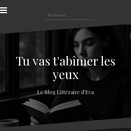
A
l
R
l
e
e
c
r
h
a
e
u
r
c
c
o
Tu vas t'abîmer les
h
n
e
t
yeux
r
e
n
:
u
Le Blog Littéraire d'Eva