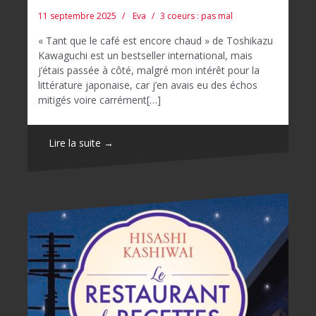
11 septembre 2025
Eva
3 coeurs : pas mal
« Tant que le café est encore chaud » de Toshikazu
Kawaguchi est un bestseller international, mais
j’étais passée à côté, malgré mon intérêt pour la
littérature japonaise, car j’en avais eu des échos
mitigés voire carrément[…]
Lire la suite →