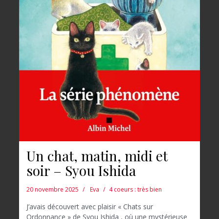
Un chat, matin, midi et
soir – Syou Ishida
20 novembre 2025
Eva
4 coeurs : très bien
J’avais découvert avec plaisir « Chats sur
Ordonnance » de Syou Ishida , où une mystérieuse