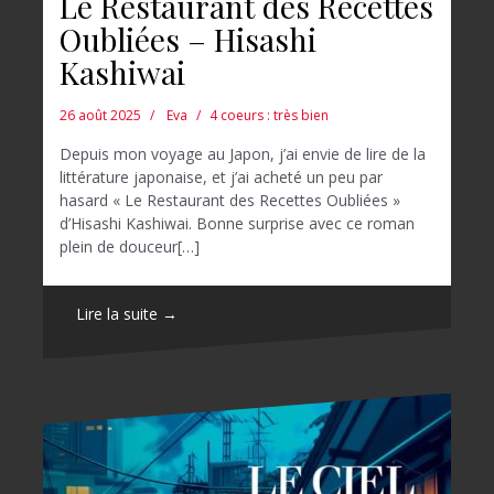
Le Restaurant des Recettes
Oubliées – Hisashi
Kashiwai
26 août 2025
Eva
4 coeurs : très bien
Depuis mon voyage au Japon, j’ai envie de lire de la
littérature japonaise, et j’ai acheté un peu par
hasard « Le Restaurant des Recettes Oubliées »
d’Hisashi Kashiwai. Bonne surprise avec ce roman
plein de douceur[…]
Lire la suite →