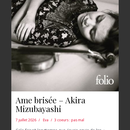
Ame brisée – Akira
Mizubayashi
7 juillet 2026
Eva
3 coeurs : pas mal