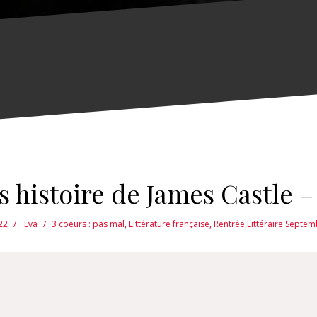
s histoire de James Castle 
22
Eva
3 coeurs : pas mal
,
Littérature française
,
Rentrée Littéraire Septe