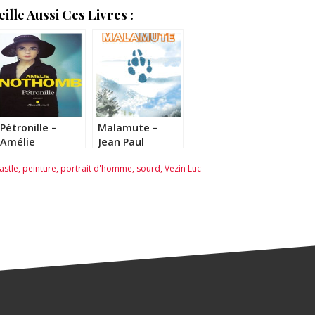
lle Aussi Ces Livres :
Pétronille –
Malamute –
Amélie
Jean Paul
Nothomb
Didierlaurent
astle
,
peinture
,
portrait d'homme
,
sourd
,
Vezin Luc