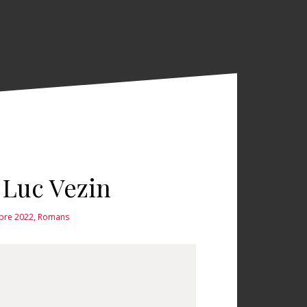
– Luc Vezin
mbre 2022
,
Romans