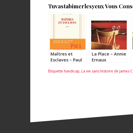
Tuvastabimerlesyeux Vous Consei
Maîtres et
La Place – Annie
Esclaves – Paul
Ernaux
Gréveillac
Étiquette
handicap
,
La vie sans histoire de James C