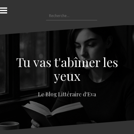
A
l
R
l
e
e
c
r
h
a
e
u
r
c
c
o
Tu vas t'abîmer les
h
n
e
t
yeux
r
e
n
:
u
Le Blog Littéraire d'Eva