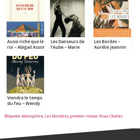
Aussi riche que le
Les Danseurs de
Les Bordes –
roi – Abigail Assor
l’Aube – Marie
Aurélie Jeannin
Charrel
Viendra le temps
du feu – Wendy
Delorme
Étiquette
atmosphère
,
Les Monstres
,
premier roman
,
Roux Charles