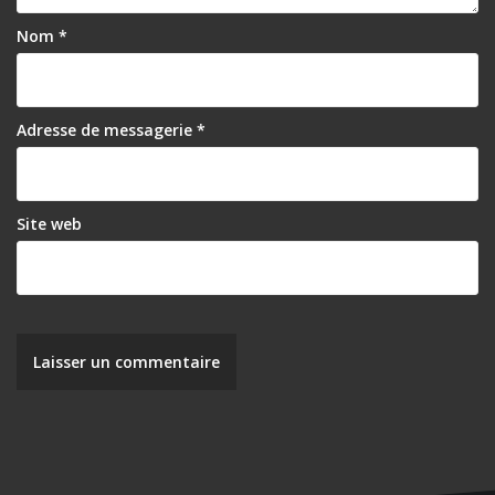
l
Nom
*
’
a
r
Adresse de messagerie
*
t
i
Site web
c
l
e