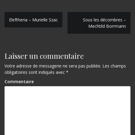
N
Eleftheria – Murielle Szac
Sous les décombres –
Mechtild Borrmann
a
v
i
Laisser un commentaire
g
Votre adresse de messagerie ne sera pas publiée.
Les champs
a
obligatoires sont indiqués avec
*
t
Commentaire
i
o
n
d
e