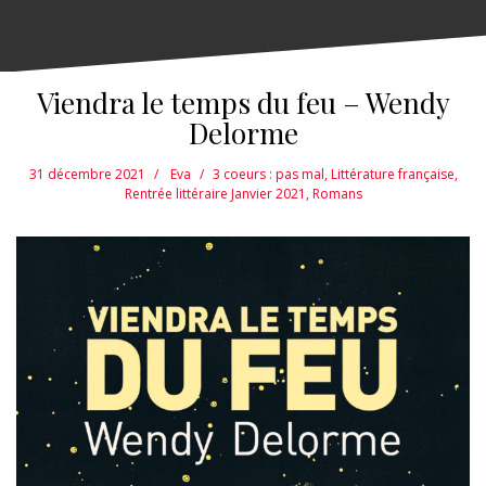
Viendra le temps du feu – Wendy
Delorme
31 décembre 2021
Eva
3 coeurs : pas mal
,
Littérature française
,
Rentrée littéraire Janvier 2021
,
Romans