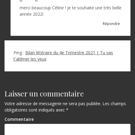
i
c
merci beaucoup Céline ! je te souhaite une très belle
année 2022!
l
Répondre
e
Ping :
Bilan littéraire du 4e Trimestre 2021 | Tu vas
t'abîmer les yeux
Laisser un commentaire
Votre adresse de messagerie ne sera pas publiée.
Les champs
obligatoires sont indiqués avec
*
Commentaire