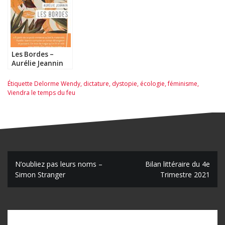
Les Bordes –
Aurélie Jeannin
Étiquette
Delorme Wendy
,
dictature
,
dystopie
,
écologie
,
féminisme
,
Viendra le temps du feu
N
N’oubliez pas leurs noms –
Bilan littéraire du 4e
Simon Stranger
Trimestre 2021
a
v
i