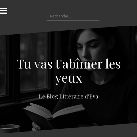
A
l
R
l
e
e
c
r
h
a
e
u
r
c
c
o
Tu vas t'abîmer les
h
n
e
t
yeux
r
e
n
:
u
Le Blog Littéraire d'Eva