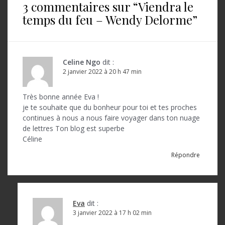
3 commentaires sur “
Viendra le
g
temps du feu – Wendy Delorme
”
a
t
i
Celine Ngo
dit :
o
2 janvier 2022 à 20 h 47 min
n
Très bonne année Eva !
d
je te souhaite que du bonheur pour toi et tes proches
continues à nous a nous faire voyager dans ton nuage
e
de lettres Ton blog est superbe
l
Céline
’
Répondre
a
r
Eva
dit :
t
3 janvier 2022 à 17 h 02 min