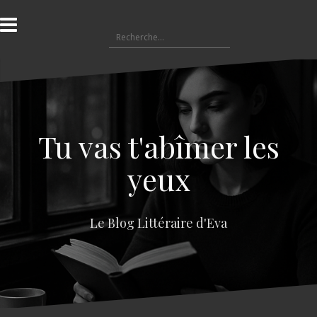
A
l
R
l
e
e
c
r
h
a
e
u
r
c
c
o
Tu vas t'abîmer les
h
n
e
t
yeux
r
e
n
:
u
Le Blog Littéraire d'Eva