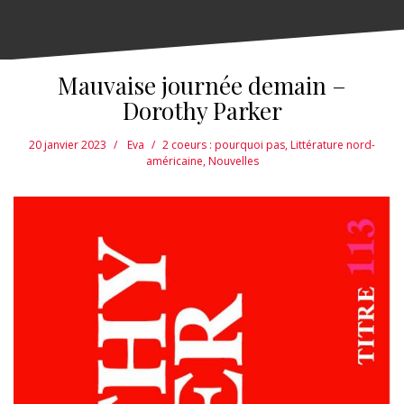
Mauvaise journée demain –
Dorothy Parker
20 janvier 2023
Eva
2 coeurs : pourquoi pas
,
Littérature nord-
américaine
,
Nouvelles