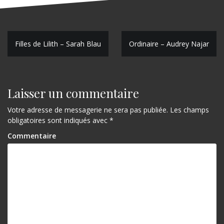
N
Filles de Lilith – Sarah Blau
Ordinaire – Audrey Najar
a
v
Laisser un commentaire
i
g
Votre adresse de messagerie ne sera pas publiée.
Les champs
obligatoires sont indiqués avec
*
a
Commentaire
t
i
o
n
d