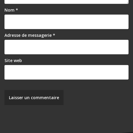
e
Nom
*
l
’
a
Adresse de messagerie
*
r
t
i
Site web
c
l
e