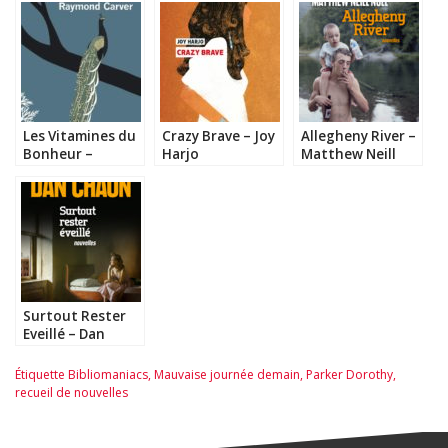
Les Vitamines du
Crazy Brave – Joy
Allegheny River –
Bonheur –
Harjo
Matthew Neill
Raymond Carver
Null
Surtout Rester
Eveillé – Dan
Chaon
Étiquette
Bibliomaniacs
,
Mauvaise journée demain
,
Parker Dorothy
,
recueil de nouvelles