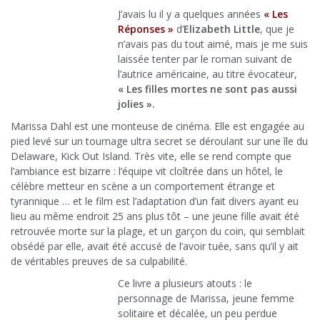
J’avais lu il y a quelques années
« Les
Réponses »
d’
Elizabeth Little
, que je
n’avais pas du tout aimé, mais je me suis
laissée tenter par le roman suivant de
l’autrice américaine, au titre évocateur,
« Les filles mortes ne sont pas aussi
jolies ».
Marissa Dahl est une monteuse de cinéma. Elle est engagée au
pied levé sur un tournage ultra secret se déroulant sur une île du
Delaware, Kick Out Island. Très vite, elle se rend compte que
l’ambiance est bizarre : l’équipe vit cloîtrée dans un hôtel, le
célèbre metteur en scène a un comportement étrange et
tyrannique … et le film est l’adaptation d’un fait divers ayant eu
lieu au même endroit 25 ans plus tôt – une jeune fille avait été
retrouvée morte sur la plage, et un garçon du coin, qui semblait
obsédé par elle, avait été accusé de l’avoir tuée, sans qu’il y ait
de véritables preuves de sa culpabilité.
Ce livre a plusieurs atouts : le
personnage de Marissa, jeune femme
solitaire et décalée, un peu perdue