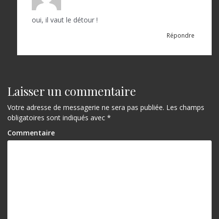
i
c
oui, il vaut le détour !
l
Répondre
e
Laisser un commentaire
Votre adresse de messagerie ne sera pas publiée.
Les champs
obligatoires sont indiqués avec
*
Commentaire