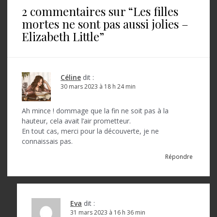
2 commentaires sur “
Les filles
g
mortes ne sont pas aussi jolies –
a
Elizabeth Little
”
t
i
o
Céline
dit :
30 mars 2023 à 18 h 24 min
n
d
Ah mince ! dommage que la fin ne soit pas à la
hauteur, cela avait l’air prometteur.
e
En tout cas, merci pour la découverte, je ne
l
connaissais pas.
’
Répondre
a
r
t
Eva
dit :
31 mars 2023 à 16 h 36 min