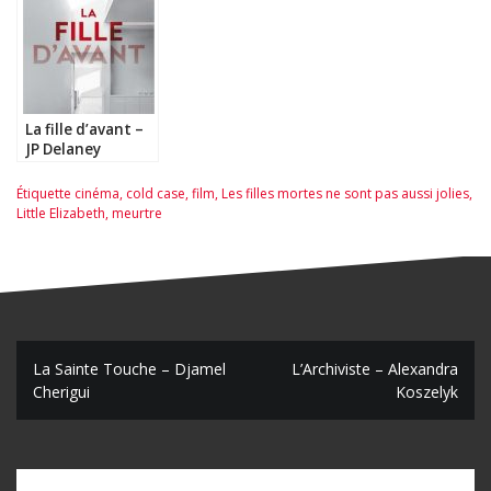
La fille d’avant –
JP Delaney
Étiquette
cinéma
,
cold case
,
film
,
Les filles mortes ne sont pas aussi jolies
,
Little Elizabeth
,
meurtre
N
La Sainte Touche – Djamel
L’Archiviste – Alexandra
Cherigui
Koszelyk
a
v
i