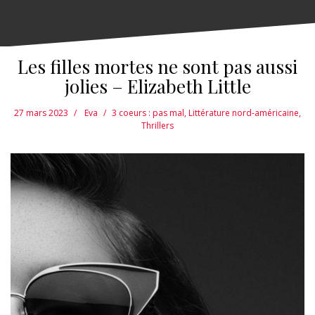
Les filles mortes ne sont pas aussi
jolies – Elizabeth Little
27 mars 2023
Eva
3 coeurs : pas mal
,
Littérature nord-américaine
,
Thrillers