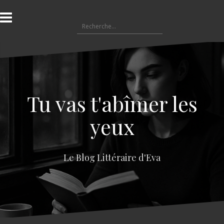
A
l
R
l
e
e
c
r
h
a
e
u
r
c
c
o
Tu vas t'abîmer les
h
n
e
t
yeux
r
e
n
:
u
Le Blog Littéraire d'Eva