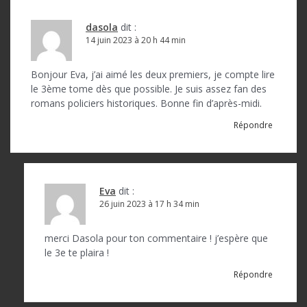
i
o
dasola
dit :
14 juin 2023 à 20 h 44 min
n
d
Bonjour Eva, j’ai aimé les deux premiers, je compte lire
le 3ème tome dès que possible. Je suis assez fan des
e
romans policiers historiques. Bonne fin d’après-midi.
l
Répondre
’
a
r
Eva
dit :
t
26 juin 2023 à 17 h 34 min
i
merci Dasola pour ton commentaire ! j’espère que
c
le 3e te plaira !
l
Répondre
e