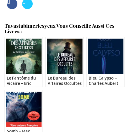
Tuvastabimerlesyeux Vous Conseille Aussi Ces
Livres :
Le Fantôme du
Le Bureau des
Bleu Calypso –
Vicaire – Eric
Affaires Occultes
Charles Aubert
Fouassier
– Eric Fouassier
Somb – Max