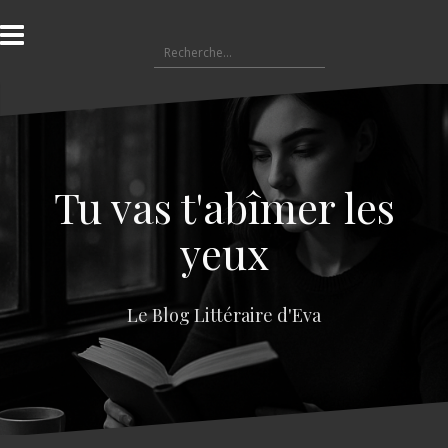
A
l
R
l
e
e
c
r
h
a
e
u
r
c
c
o
Tu vas t'abîmer les
h
n
e
t
yeux
r
e
n
:
u
Le Blog Littéraire d'Eva