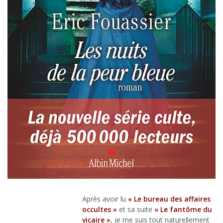
Après avoir lu
« Le bureau des affaires
occultes »
et sa suite
« Le fantôme du
vicaire »
, je me suis tout naturellement