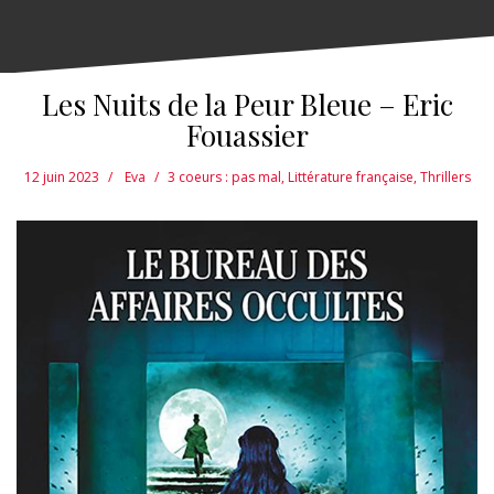
Les Nuits de la Peur Bleue – Eric
Fouassier
12 juin 2023
Eva
3 coeurs : pas mal
,
Littérature française
,
Thrillers