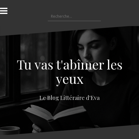
A
l
R
l
e
e
c
r
h
a
e
u
r
c
c
o
Tu vas t'abîmer les
h
n
e
t
yeux
r
e
n
:
u
Le Blog Littéraire d'Eva