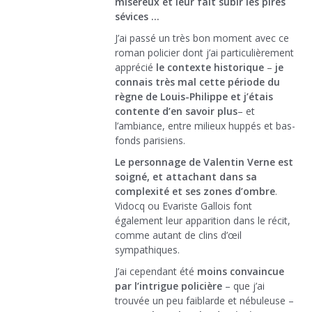
miséreux et leur fait subir les pires
sévices …
J’ai passé un très bon moment avec ce
roman policier dont j’ai particulièrement
apprécié
le contexte historique
–
je
connais très mal cette période du
règne de Louis-Philippe et j’étais
contente d’en savoir plus
– et
l’ambiance, entre milieux huppés et bas-
fonds parisiens.
Le personnage de Valentin Verne est
soigné, et attachant dans sa
complexité et ses zones d’ombre
.
Vidocq ou Evariste Gallois font
également leur apparition dans le récit,
comme autant de clins d’œil
sympathiques.
J’ai cependant été
moins convaincue
par l’intrigue policière
– que j’ai
trouvée un peu faiblarde et nébuleuse –