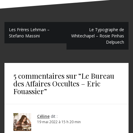
N
Les Frères Lehman –
Le Typographe de
Stefano Massini
Whitechapel – Rosie Pinhas
a
Delpuech
v
i
g
5 commentaires sur “
Le Bureau
a
des Affaires Occultes – Eric
t
Fouassier
”
i
o
Céline
dit :
n
19 mai 2022 à 15 h 20 min
d