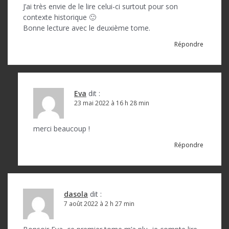
J’ai très envie de le lire celui-ci surtout pour son
e
contexte historique 🙂
l
Bonne lecture avec le deuxième tome.
’
Répondre
a
r
t
Eva
dit :
23 mai 2022 à 16 h 28 min
i
c
merci beaucoup !
l
Répondre
e
dasola
dit :
7 août 2022 à 2 h 27 min