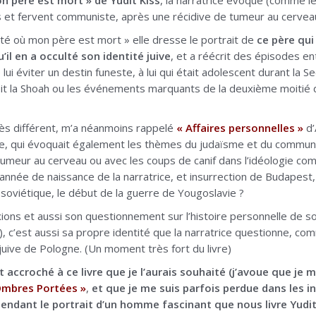
n père est mort » de Yudit Kiss
, la narratrice évoque (comme le 
is et fervent communiste, après une récidive de tumeur au cervea
’été où mon père est mort » elle dresse le portrait de
ce père qu
’il en a occulté son identité juive
, et a réécrit des épisodes en
 lui éviter un destin funeste, à lui qui était adolescent durant 
oit la Shoah ou les événements marquants de la deuxième moitié du
très différent, m’a néanmoins rappelé
« Affaires personnelles »
d’
ope, qui évoquait également les thèmes du judaïsme et du communis
meur au cerveau ou avec les coups de canif dans l’idéologie com
année de naissance de la narratrice, et insurrection de Budapest,
 soviétique, le début de la guerre de Yougoslavie ?
xions et aussi son questionnement sur l’histoire personnelle d
, c’est aussi sa propre identité que la narratrice questionne, com
uive de Pologne. (Un moment très fort du livre)
nt accroché à ce livre que je l’aurais souhaité (j’avoue que je
Ombres Portées »
,
et que je me suis parfois perdue dans les i
cependant le portrait d’un homme fascinant que nous livre Yudit