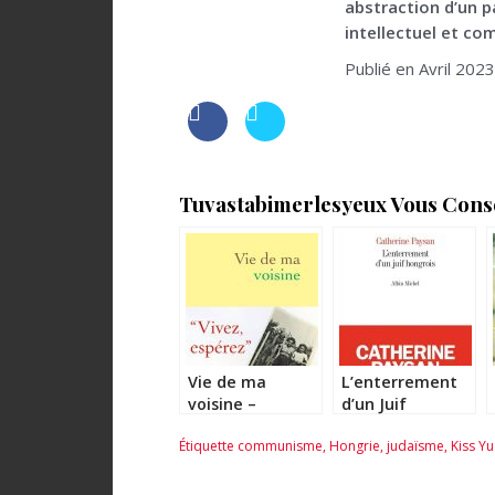
abstraction d’un 
intellectuel et co
Publié en Avril 2023
Tuvastabimerlesyeux Vous Consei
Vie de ma
L’enterrement
voisine –
d’un Juif
Geneviève
hongrois –
Étiquette
communisme
,
Hongrie
,
judaïsme
,
Kiss Yu
Brisac
Catherine
Paysan