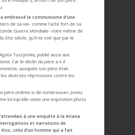
titre l’indique !), la mort de son père,
u.
i a embrassé le communisme d’une
tiers de sa vie- comme l’acte fort de sa
la Seconde Guerre Mondiale- voire même de
 XXe siècle, qu’il ne voit que par le
Agata Tuszynska, publié aussi aux
me. Car le déclin du père a-t-il
muniste, auxquels son père était
 les diverses répressions contre les
e son père (même si de nombreuses zones
me lorsqu’elle visite une exposition photo
 m’attendais à une enquête à la Ariana
nterrogations et narrations de
 Kiss, celui d’un homme qui a fait