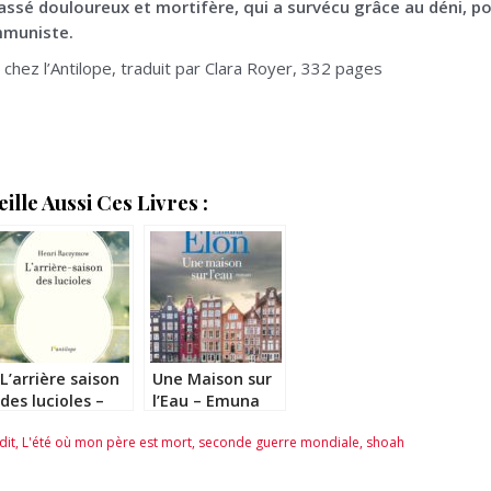
passé douloureux et mortifère, qui a survécu grâce au déni, 
mmuniste.
 chez l’Antilope, traduit par Clara Royer, 332 pages
lle Aussi Ces Livres :
L’arrière saison
Une Maison sur
des lucioles –
l’Eau – Emuna
Henri Raczymow
Elon
dit
,
L'été où mon père est mort
,
seconde guerre mondiale
,
shoah