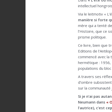
Dans
« L’été où mo
intellectuel hongro
Via le leitmotiv « L
manière si forte qu
mère qui a tenté de
l’Histoire, que ce s
prisme politique.
Ce livre, bien que 
Editions de l’Antil
commencé avec la tu
hermétique : 1956, 
populations du bloc
A travers ses réfle
d’ombre subsistent)
sur la communauté j
Si je n’ai pas auta
Neumann dans
« 
l’autrice), c’est 