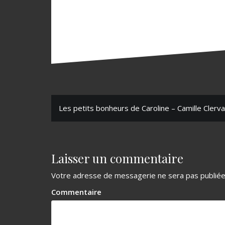
N
Les petits bonheurs de Caroline – Camille Clerva
a
v
Laisser un commentaire
i
g
Votre adresse de messagerie ne sera pas publiée
a
Commentaire
t