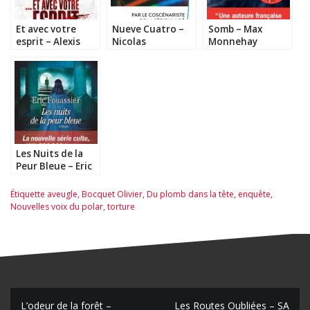
Et avec votre
Nueve Cuatro –
Somb – Max
esprit – Alexis
Nicolas
Monnehay
Laipsker
Laquerrière
Les Nuits de la
Peur Bleue – Eric
Fouassier
Étiquette
aveugle
,
Bocquet Olivier
,
Du plomb dans la tête
,
enquête
,
Nouvelles voix du polar
,
torture
L’odeur de la forêt –
Les Routes Oubliées – SA