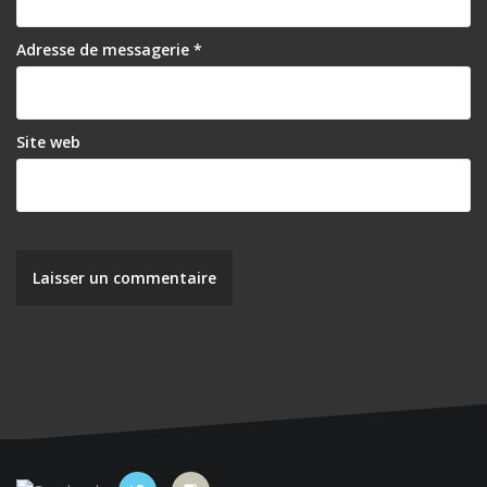
a
r
Adresse de messagerie
*
t
i
Site web
c
l
e