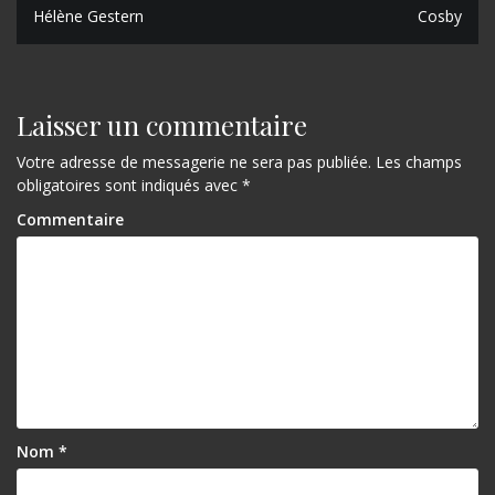
N
Hélène Gestern
Cosby
a
v
i
Laisser un commentaire
g
Votre adresse de messagerie ne sera pas publiée.
Les champs
a
obligatoires sont indiqués avec
*
t
Commentaire
i
o
n
d
e
l
Nom
*
’