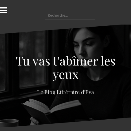
A
l
R
l
e
e
c
r
h
a
e
u
r
c
c
o
Tu vas t'abîmer les
h
n
e
t
yeux
r
e
n
:
u
Le Blog Littéraire d'Eva