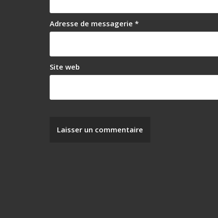
’
a
Adresse de messagerie
*
r
t
i
Site web
c
l
e