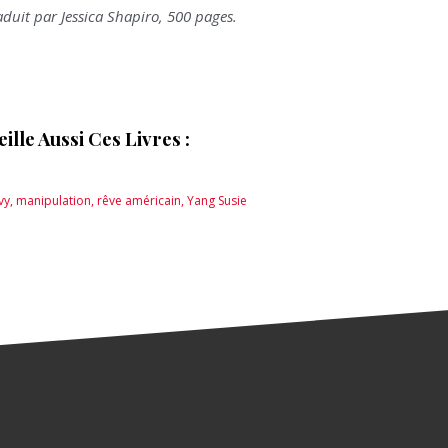
aduit par Jessica Shapiro, 500 pages.
lle Aussi Ces Livres :
vy
,
manipulation
,
rêve américain
,
Yang Susie