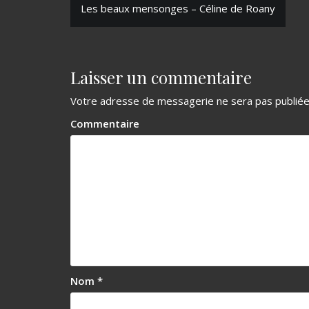
N
Les beaux mensonges – Céline de Roany
a
v
Laisser un commentaire
i
g
Votre adresse de messagerie ne sera pas publiée
a
Commentaire
t
i
o
n
d
e
Nom
*
l