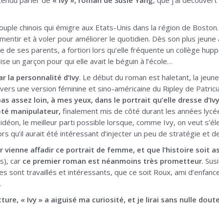
ntendu parler de
« Ivy », roman de Susie Yang
, que j’ai découver
n couple chinois qui émigre aux Etats-Unis dans la région de Bosto
mentir et à voler pour améliorer le quotidien. Dès son plus jeune
re de ses parents, a fortiori lors qu’elle fréquente un collège hu
ise un garçon pour qui elle avait le béguin à l’école…
ar la personnalité d’Ivy
. Le début du roman est haletant, la jeune
te vers une version féminine et sino-américaine du Ripley de Patric
pas assez loin, à mes yeux, dans le portrait qu’elle dresse d’Ivy
ôté manipulateur,
finalement mis de côté durant les années lycée
idéon, le meilleur parti possible lorsque, comme Ivy, on veut s’é
ors qu’il aurait été intéressant d’injecter un peu de stratégie et d
ienne affadir ce portrait de femme, et que l’histoire soit a
s), car
ce premier roman est néanmoins très prometteur
. Sus
 sont travaillés et intéressants, que ce soit Roux, ami d’enfance
.
ure, « Ivy » a aiguisé ma curiosité, et je lirai sans nulle dou