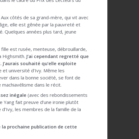
t dans le cadre du Prix des Lecteurs du
n. Aux côtés de sa grand-mère, qui vit avec
 âge, elle est gênée par la pauvreté et
ppé. Quelques années plus tard, jeune
 fille est rusée, menteuse, débrouillarde,
ia Highsmith.
J’ai cependant regretté que
. J’aurais souhaité qu’elle exploite
 et université d’Ivy. Même les
lever dans la bonne société, se font de
e machiavélisme dans le récit.
ssez inégale
(avec des rebondissements
ie Yang fait preuve d’une ironie plutôt
 d’Ivy, les membres de la famille de la
te la prochaine publication de cette