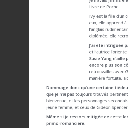
Je n’avais jamais e
Livre de Poche.
Ivy est la fille d’u
eux, elle apprend à 
l’anglais rudimentai
diplômée, elle recro
J’ai été intriguée p
et l’autrice l’orien
Susie Yang n’aille 
encore plus son c
retrouvailles avec G
manière fortuite, al
Dommage donc qu’une certaine tiédeur v
que je n’ai pas toujours trouvés pertinent
bienvenue, et les personnages secondaires
jeune femme, et ceux de Gidéon Spencer
Même si je ressors mitigée de cette lect
primo-romancière.