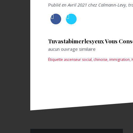
Pu
blié en Avril 2021 chez Calmann-Levy, tr
Tuvastabimerlesyeux Vous Consei
aucun ouvrage similaire
Étiquette
ascenseur social
,
chinoise
,
immigration
,
I