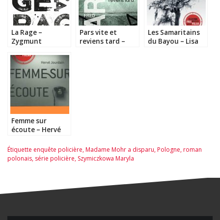
La Rage –
Pars vite et
Les Samaritains
Zygmunt
reviens tard –
du Bayou – Lisa
Miloszewski
Fred Vargas
Sandlin
Femme sur
écoute – Hervé
Jourdain
Étiquette
enquête policière
,
Madame Mohr a disparu
,
Pologne
,
roman
polonais
,
série policière
,
Szymiczkowa Maryla