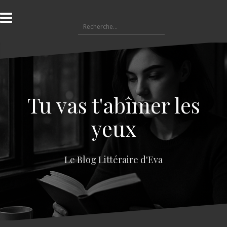
A
l
R
l
e
e
c
r
h
a
e
u
r
c
c
o
Tu vas t'abîmer les
h
n
e
t
yeux
r
e
n
:
u
Le Blog Littéraire d'Eva