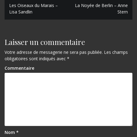
N
Les Oiseaux du Marais –
La Noyée de Berlin – Anne
Lisa Sandlin
Stern
a
v
i
Laisser un commentaire
g
Votre adresse de messagerie ne sera pas publiée.
Les champs
a
obligatoires sont indiqués avec
*
t
Commentaire
i
o
n
d
e
l
Nom
*