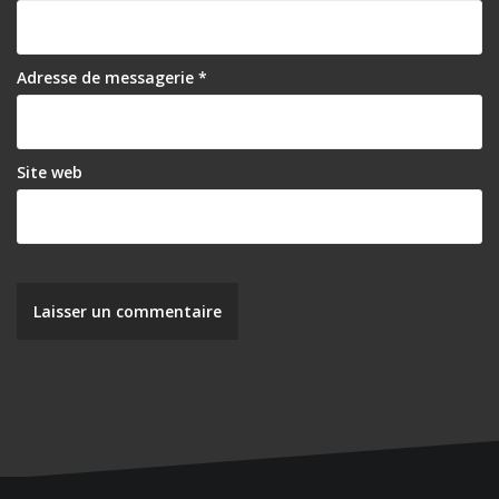
’
a
r
Adresse de messagerie
*
t
i
Site web
c
l
e