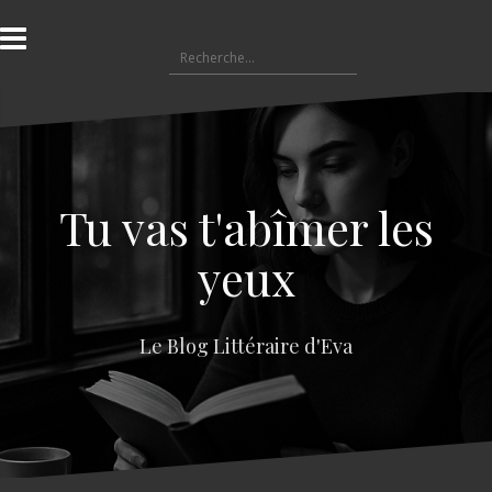
A
l
R
l
e
e
c
r
h
a
e
u
r
c
c
o
Tu vas t'abîmer les
h
n
e
t
yeux
r
e
n
:
u
Le Blog Littéraire d'Eva