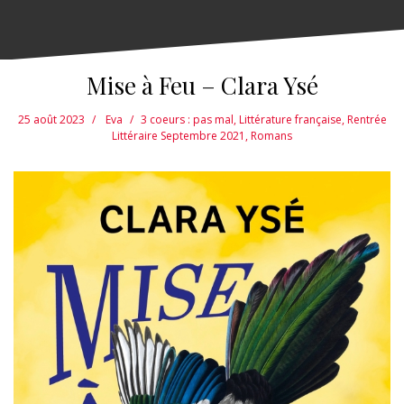
Mise à Feu – Clara Ysé
25 août 2023
Eva
3 coeurs : pas mal
,
Littérature française
,
Rentrée
Littéraire Septembre 2021
,
Romans