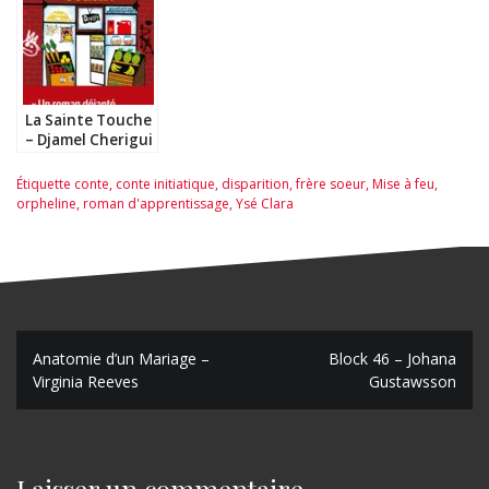
La Sainte Touche
– Djamel Cherigui
Étiquette
conte
,
conte initiatique
,
disparition
,
frère soeur
,
Mise à feu
,
orpheline
,
roman d'apprentissage
,
Ysé Clara
N
Anatomie d’un Mariage –
Block 46 – Johana
Virginia Reeves
Gustawsson
a
v
i