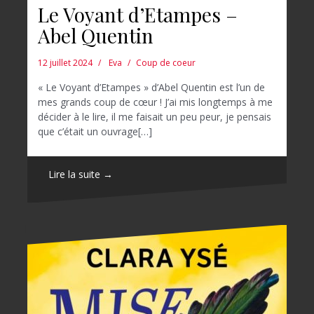
Le Voyant d’Etampes –
Abel Quentin
12 juillet 2024
Eva
Coup de coeur
« Le Voyant d’Etampes » d’Abel Quentin est l’un de
mes grands coup de cœur ! J’ai mis longtemps à me
décider à le lire, il me faisait un peu peur, je pensais
que c’était un ouvrage[…]
Lire la suite →