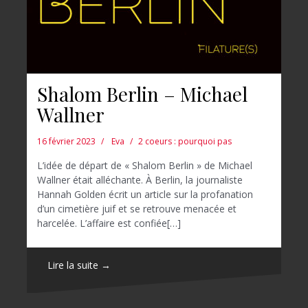
Shalom Berlin – Michael
Wallner
16 février 2023
Eva
2 coeurs : pourquoi pas
L’idée de départ de « Shalom Berlin » de Michael
Wallner était alléchante. À Berlin, la journaliste
Hannah Golden écrit un article sur la profanation
d’un cimetière juif et se retrouve menacée et
harcelée. L’affaire est confiée[…]
Lire la suite →