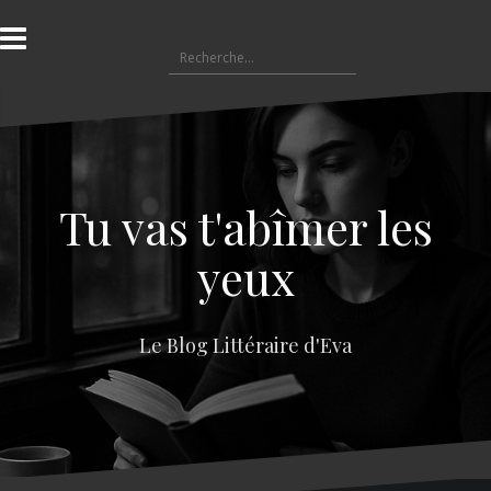
A
l
R
l
e
e
c
r
h
a
e
u
r
c
c
o
Tu vas t'abîmer les
h
n
e
t
yeux
r
e
n
:
u
Le Blog Littéraire d'Eva