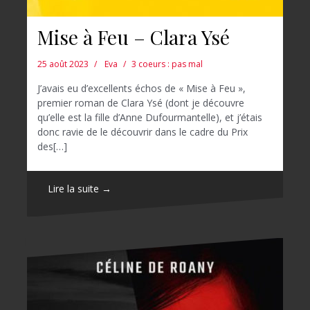
Mise à Feu – Clara Ysé
25 août 2023
Eva
3 coeurs : pas mal
J’avais eu d’excellents échos de « Mise à Feu »,
premier roman de Clara Ysé (dont je découvre
qu’elle est la fille d’Anne Dufourmantelle), et j’étais
donc ravie de le découvrir dans le cadre du Prix
des[…]
Lire la suite →