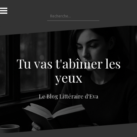
A
l
R
l
e
e
c
r
h
a
e
u
r
c
c
o
Tu vas t'abîmer les
h
n
e
t
yeux
r
e
n
:
u
Le Blog Littéraire d'Eva