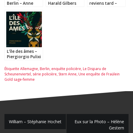
Berlin – Anne
Harald Gilbers
reviens tard –
Stern
Fred Vargas
L’île des âmes –
Piergiorgio Pulixi
Étiquette
Allemagne
,
Berlin
,
enquête policière
,
Le Disparu de
Scheunenviertel
,
série policière
,
Stern Anne
,
Une enquête de Fraülein
Gold sage-femme
N
William – Stéphanie Hochet
Eux sur la Photo – Hélène
Gestern