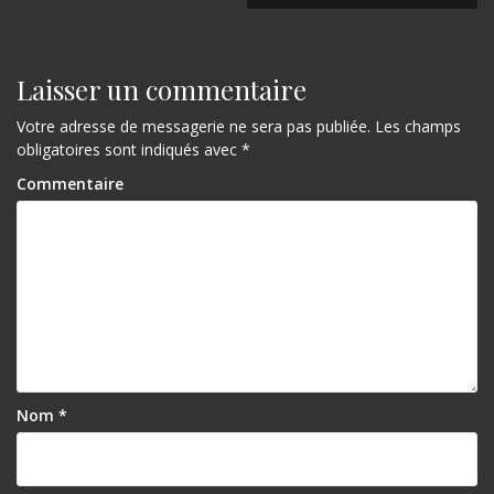
a
v
i
Laisser un commentaire
g
Votre adresse de messagerie ne sera pas publiée.
Les champs
a
obligatoires sont indiqués avec
*
t
Commentaire
i
o
n
d
e
l
Nom
*
’
a