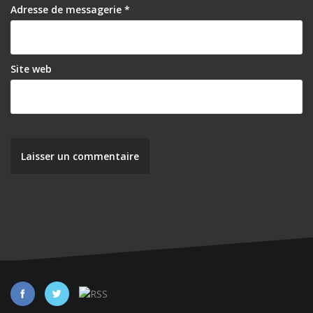
r
Adresse de messagerie
*
t
i
Site web
c
l
e