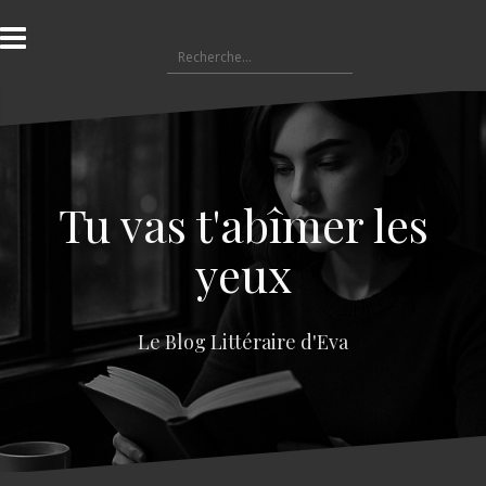
A
l
R
l
e
e
c
r
h
a
e
u
r
c
c
o
Tu vas t'abîmer les
h
n
e
t
yeux
r
e
n
:
u
Le Blog Littéraire d'Eva