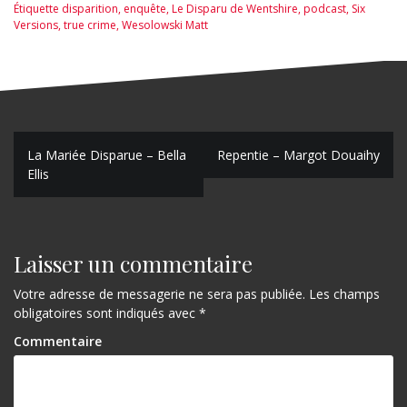
Étiquette
disparition
,
enquête
,
Le Disparu de Wentshire
,
podcast
,
Six
Versions
,
true crime
,
Wesolowski Matt
N
La Mariée Disparue – Bella
Repentie – Margot Douaihy
Ellis
a
v
i
Laisser un commentaire
g
Votre adresse de messagerie ne sera pas publiée.
Les champs
a
obligatoires sont indiqués avec
*
t
Commentaire
i
o