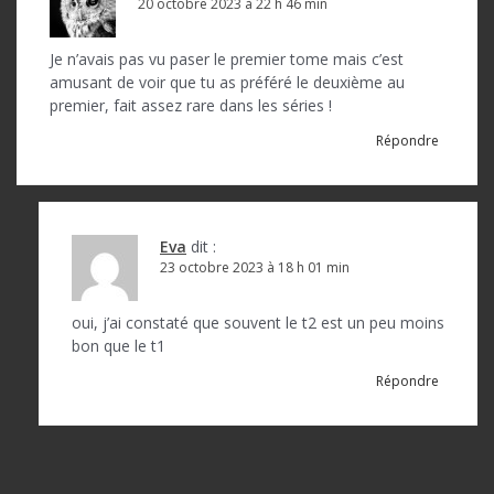
o
20 octobre 2023 à 22 h 46 min
n
Je n’avais pas vu paser le premier tome mais c’est
d
amusant de voir que tu as préféré le deuxième au
premier, fait assez rare dans les séries !
e
Répondre
l
’
a
Eva
dit :
r
23 octobre 2023 à 18 h 01 min
t
oui, j’ai constaté que souvent le t2 est un peu moins
i
bon que le t1
c
Répondre
l
e