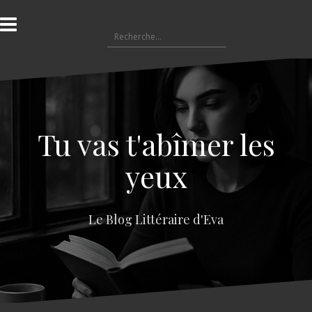
A
l
R
l
e
e
c
r
h
a
e
u
r
c
c
o
Tu vas t'abîmer les
h
n
e
t
yeux
r
e
n
:
u
Le Blog Littéraire d'Eva