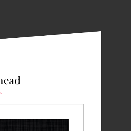
ehead
s