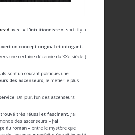
head
avec
« L’intuitionniste »
, sorti il y a
ouvert un concept original et intrigant.
vers une certaine décennie du XXe siècle )
 ils sont un courant politique, une
eurs des ascenseurs
, le métier le plus
service
. Un jour, l’un des ascenseurs
 trouvé très réussi et fascinant
. J’ai
 au monde des ascenseurs –
j’ai
gage du roman
– entre le mystère que
te de l’ascenseur parfait qu’aurait inventé