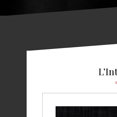
L’In
6