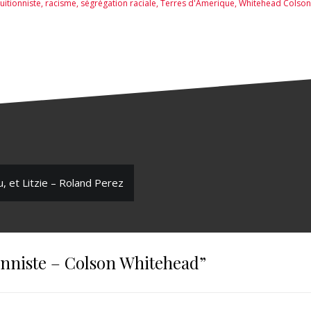
tuitionniste
,
racisme
,
ségrégation raciale
,
Terres d'Amerique
,
Whitehead Colson
, et Litzie – Roland Perez
ionniste – Colson Whitehead
”