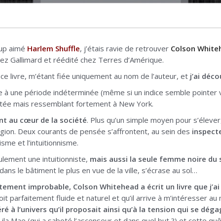
oup aimé
Harlem Shuffle
, j’étais ravie de retrouver
Colson White
ez Gallimard et réédité chez Terres d’Amérique.
 ce livre, m’étant fiée uniquement au nom de l’auteur, et
j’ai déc
le à une période indéterminée (même si un indice semble pointer 
citée mais ressemblant fortement à New York.
nt au cœur de la société
. Plus qu’un simple moyen pour s’élever,
ligion. Deux courants de pensée s’affrontent, au sein des
inspect
isme et l’intuitionnisme.
ulement une intuitionniste,
mais aussi la seule femme noire du 
 dans le bâtiment le plus en vue de la ville, s’écrase au sol…
itement improbable, Colson Whitehead a écrit un livre que j’ai
soit parfaitement fluide et naturel et qu’il arrive à m’intéresser
é à l’univers qu’il proposait ainsi qu’à la tension qui se dé
la Mae (qui a saboté l’ascenseur et dans quel but ?) et cette quê