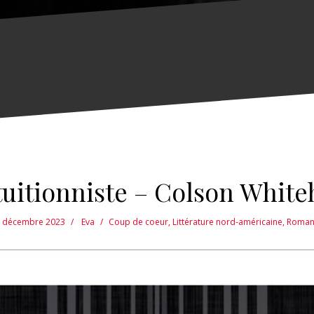
tuitionniste – Colson Whit
 décembre 2023
Eva
Coup de coeur
,
Littérature nord-américaine
,
Roman