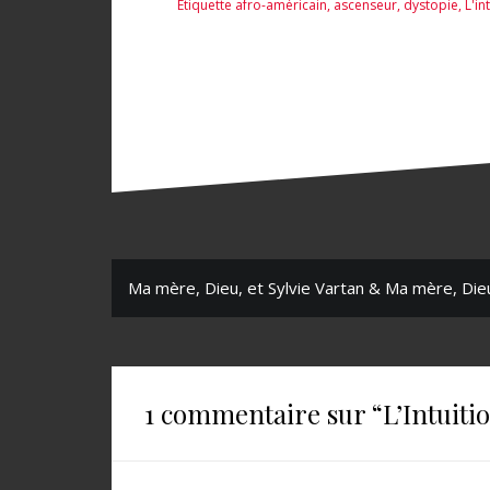
Étiquette
afro-américain
,
ascenseur
,
dystopie
,
L'in
N
Ma mère, Dieu, et Sylvie Vartan & Ma mère, Dieu
a
v
i
1 commentaire sur “
L’Intuit
g
a