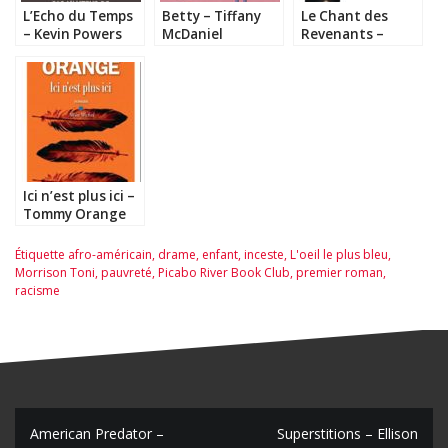
L’Echo du Temps
Betty – Tiffany
Le Chant des
– Kevin Powers
McDaniel
Revenants –
Jesmyn Ward
Ici n’est plus ici –
Tommy Orange
Étiquette
afro-américain
,
drame
,
enfant
,
inceste
,
L'oeil le plus bleu
,
Morrison Toni
,
pauvreté
,
Picabo River Book Club
,
premier roman
,
racisme
N
American Predator –
Superstitions – Ellison