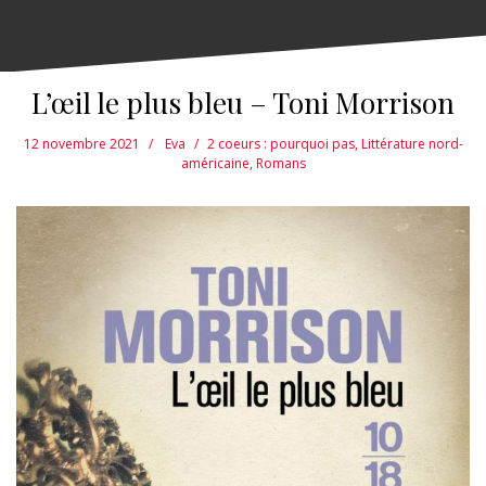
L’œil le plus bleu – Toni Morrison
12 novembre 2021
Eva
2 coeurs : pourquoi pas
,
Littérature nord-
américaine
,
Romans