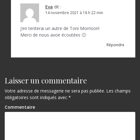
a
Eva
dit :
r
14 novembre 2021 à 18 h 22 min
t
j’en tenterai un autre de Toni Morrison!
i
Merci de nous avoir écoutées 🙂
c
Répondre
l
e
Laisser un commentaire
Votre adresse de messagerie ne sera pas publiée.
Les champs
obligatoires sont indiqués avec
*
Commentaire