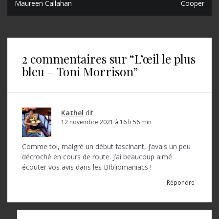
Maureen Callahan
Cooper
a
v
i
2 commentaires sur “
L’œil le plus
g
bleu – Toni Morrison
”
a
t
i
Kathel
dit :
o
12 novembre 2021 à 16 h 56 min
n
Comme toi, malgré un début fascinant, j’avais un peu
d
décroché en cours de route. J’ai beaucoup aimé
écouter vos avis dans les BIbliomaniacs !
e
Répondre
l
’