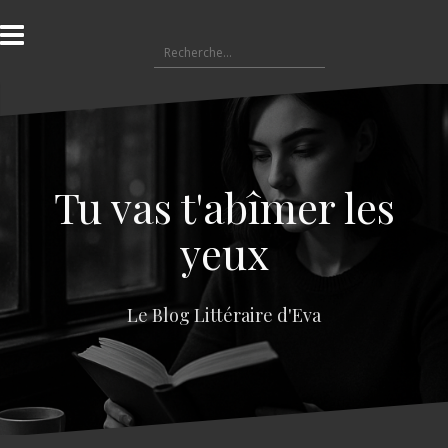
A
l
R
l
e
e
c
r
h
a
e
u
r
c
c
o
Tu vas t'abîmer les
h
n
e
t
yeux
r
e
n
:
u
Le Blog Littéraire d'Eva