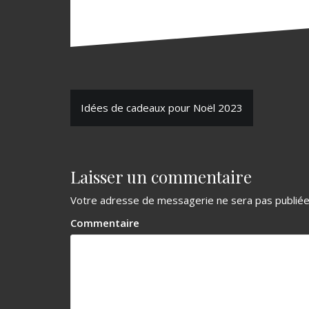
N
Idées de cadeaux pour Noël 2023
a
v
Laisser un commentaire
i
g
Votre adresse de messagerie ne sera pas publiée
a
Commentaire
t
i
o