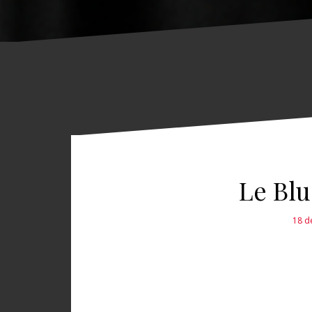
Le Blu
18 d