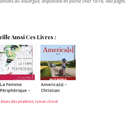
ditions du Rouergue, disponible en poche chez 10/18, 480 pages.
lle Aussi Ces Livres :
La Femme
America(s) –
Périphérique –
Christian
Sophie
Niemiec et
 blues des phalènes
,
roman choral
Pointurier
Ludovic
Manchette