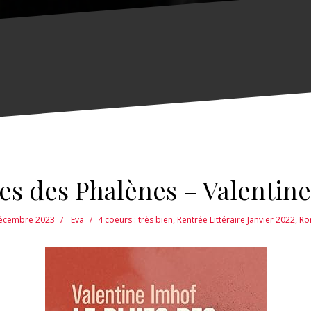
es des Phalènes – Valentin
écembre 2023
Eva
4 coeurs : très bien
,
Rentrée Littéraire Janvier 2022
,
Ro