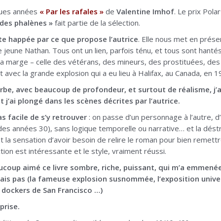
elques années
« Par les rafales »
de
Valentine Imhof
. Le prix Pola
 des phalènes »
fait partie de la sélection.
uite happée par ce que propose l’autrice
. Elle nous met en prés
 jeune Nathan. Tous ont un lien, parfois ténu, et tous sont hantés
a marge – celle des vétérans, des mineurs, des prostituées, des 
t avec la grande explosion qui a eu lieu à Halifax, au Canada, en 1
erbe, avec beaucoup de profondeur, et surtout de réalisme, j’a
j’ai plongé dans les scènes décrites par l’autrice.
as facile de s’y retrouver
: on passe d’un personnage à l’autre, d
 des années 30), sans logique temporelle ou narrative… et la déstr
ôt la sensation d’avoir besoin de relire le roman pour bien remett
ion est intéressante et le style, vraiment réussi.
ucoup aimé ce livre sombre, riche, puissant, qui m’a emmenée
sais pas (la fameuse explosion susnommée, l’exposition univ
s dockers de San Francisco …)
prise.