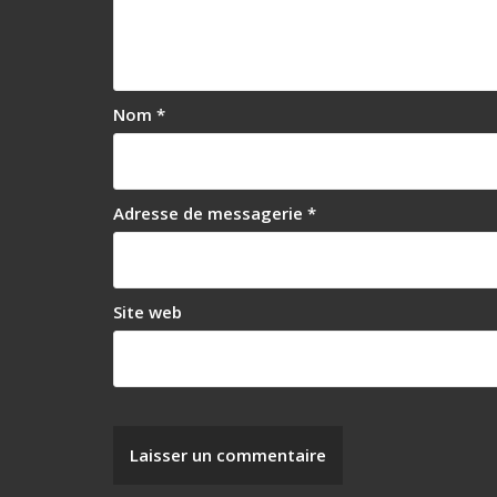
n
d
e
Nom
*
l
’
a
Adresse de messagerie
*
r
t
i
Site web
c
l
e