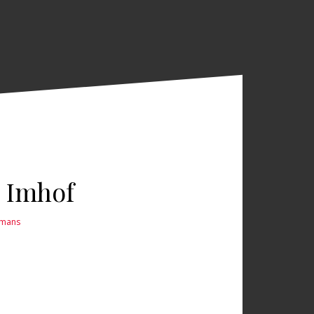
e Imhof
mans