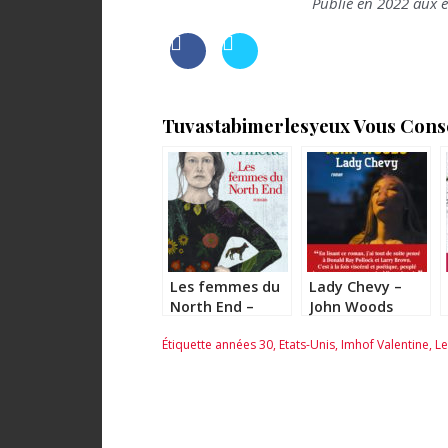
Publié en 2022 aux é
Tuvastabimerlesyeux Vous Consei
Les femmes du
Lady Chevy –
North End –
John Woods
Katherena
Étiquette
années 30
,
Etats-Unis
,
Imhof Valentine
,
Le
Vermette