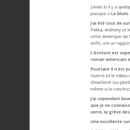
J’avais lu il y a qu
puisque
« Le blues
J’ai été tout de s
Pekka, Anthony et le
cette Amérique de l
enfin, ont un rappor
L’écriture est sup
roman américain et 
Pourtant il n’est p
Guerre et le milieu
d’inachevé (ou plut
même si la construct
J’ai cependant bea
que je ne connais
verre, la grève de
Une excellente sur