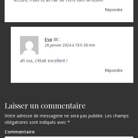
e
Répondre
l
’
a
Eva
dit :
28 janvier 2024 à 18 h 38 min
r
t
ah oui, c’était excellent !
i
Répondre
c
l
e
Laisser un commentaire
Votre adresse de messagerie ne sera pas publiée.
Les champs
obligatoires sont indiqués avec
*
Commentaire