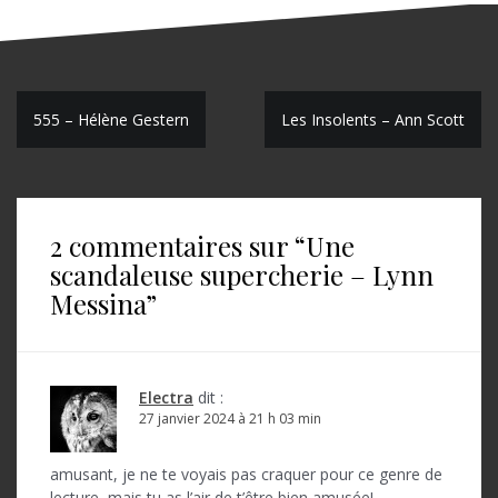
N
555 – Hélène Gestern
Les Insolents – Ann Scott
a
v
i
2 commentaires sur “
Une
g
scandaleuse supercherie – Lynn
Messina
”
a
t
i
Electra
dit :
o
27 janvier 2024 à 21 h 03 min
n
amusant, je ne te voyais pas craquer pour ce genre de
d
lecture, mais tu as l’air de t’être bien amusée!