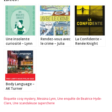
Une insolente
Rendez-vous avec
La Confidente –
curiosité – Lynn
le crime – Julia
Renée Knight
Messina
Chapman
Body Language –
AK Turner
Étiquette
cosy mystery
,
Messina Lynn
,
Une enquête de Beatrice Hyde-
Clare
,
Une scandaleuse supercherie