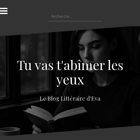
A
l
R
l
e
e
c
r
h
a
e
u
r
c
c
o
Tu vas t'abîmer les
h
n
e
t
yeux
r
e
n
:
u
Le Blog Littéraire d'Eva