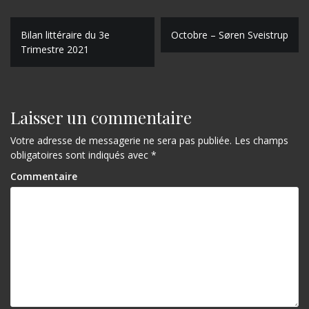
N
Bilan littéraire du 3e
Octobre – Søren Sveistrup
Trimestre 2021
a
v
i
Laisser un commentaire
g
Votre adresse de messagerie ne sera pas publiée.
Les champs
a
obligatoires sont indiqués avec
*
t
Commentaire
i
o
n
d
e