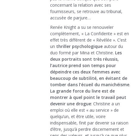
concernant la relation avec ses
fournisseurs, se retrouve au tribunal,
accusée de parjure…
Renée Knight a su se renouveler
complètement, « La Confidente » est en
effet très différent de « Révélée ». C’est
un
thriller psychologique
autour du
duo formé par Mina et Christine.
Les
deux portraits sont très réussis,
l’autrice prend son temps pour
dépeindre ces deux femmes avec
beaucoup de subtilité, en évitant de
tomber dans l’écueil du manichéisme
.
La grande force du livre est de
montrer à quel point le travail peut
devenir une drogue
: Christine a un
emploi où elle est « au service » de
quelqu’un, et être utile, voire
indispensable, finit par devenir sa raison
d’être, jusqu’à perdre discernement et
sens des valeurs, et jusqu’à ce que plus