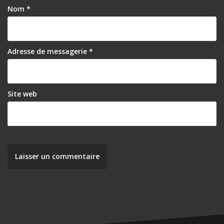
l
Nom
*
’
a
r
Adresse de messagerie
*
t
i
Site web
c
l
e