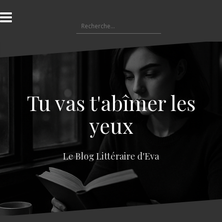
A
l
R
l
e
e
c
r
h
a
e
u
r
c
c
o
Tu vas t'abîmer les
h
n
e
t
yeux
r
e
n
:
u
Le Blog Littéraire d'Eva