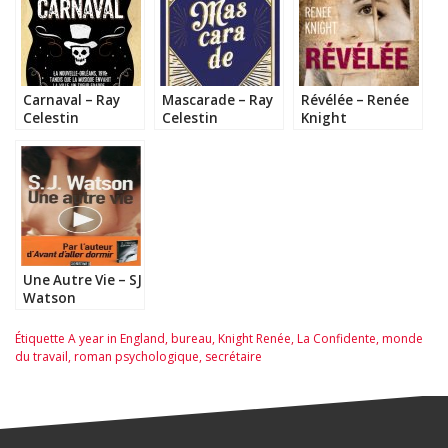
Carnaval – Ray
Mascarade – Ray
Révélée – Renée
Celestin
Celestin
Knight
Une Autre Vie – SJ
Watson
Étiquette
A year in England
,
bureau
,
Knight Renée
,
La Confidente
,
monde
du travail
,
roman psychologique
,
secrétaire