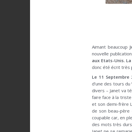
Aimant beaucoup
nouvelle publicatio
aux Etats-Unis. La
donc été écrit très
Le 11 Septembre 2
d’une des tours du 
divers – Janet va t
faire face à la trist
et son demi-frère 
de son beau-père e
coupable car, en pl
des mots très durs 
Janet ne se remarie