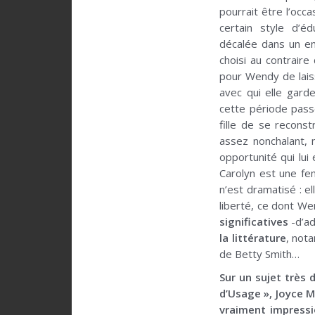
pourrait être l’occ
certain style d’é
décalée dans un en
choisi au contraire 
pour Wendy de laiss
avec qui elle gard
cette période passé
fille de se recons
assez nonchalant, 
opportunité qui lui
Carolyn est une fe
n’est dramatisé : e
liberté, ce dont We
significatives
-d’ad
la littérature
, not
de Betty Smith…
Sur un sujet très 
d’Usage », Joyce M
vraiment impressio