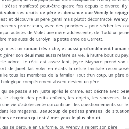
 il s’était manifesté peut-être quatre fois depuis le divorce, il 
ait valoir ses droits de père et demande que Wendy le rejoign
uest et découvre un père gentil mais plutôt décontracté.
Wendy p
 parents protecteurs, avec des principes – pour sécher les cour
garçon autiste, de Violet une mère adolescente, de Todd un jeune
ère mais aussi de Carolyn, la petite amie de Garrett.
ge » est un
roman très riche, et aussi profondément humani
t gérer son deuil mais aussi refaire sa vie, à l’autre bout du pay
elle adore. Le récit est assez lent, Joyce Maynard prend son t
t de Janet fait voler en éclats la cellule familiale recomposée
i lie tous les membres de la famille? Tout d’un coup, un père 
e biologique complètement absent devient un père.
, qui se passe à NY juste après le drame, est décrite avec
bea
, le chagrin des petits enfants, les objets, les souvenirs, la d
une vie d’adolescente qui continue : les questionnements sur le co
s dans les magasins…
Beaucoup de petites phrases
, de situatio
 dans ce roman qui est à mes yeux le plus abouti.
 qui se déroule en Californie, où Wendy a rejoint son père,