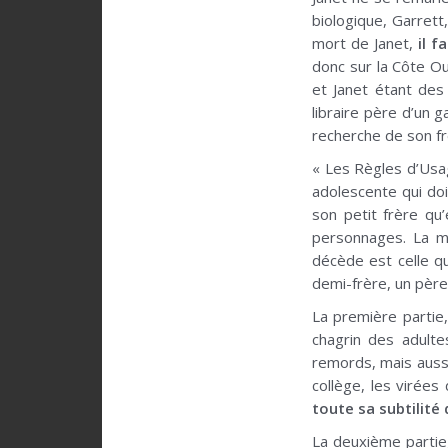
biologique, Garrett,
mort de Janet,
il f
donc sur la Côte O
et Janet étant des
libraire père d’un 
recherche de son fr
« Les Règles d’Usa
adolescente qui doi
son petit frère qu’
personnages. La mor
décède est celle qu
demi-frère, un pèr
La première partie
chagrin des adultes
remords, mais aussi 
collège, les virée
toute sa subtilité
La deuxième partie,