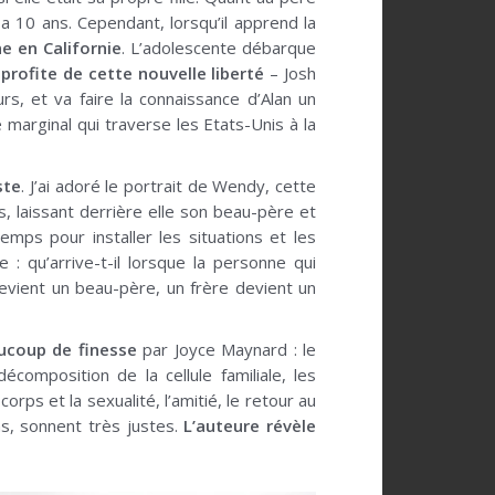
y a 10 ans. Cependant, lorsqu’il apprend la
e en Californie
. L’adolescente débarque
rofite de cette nouvelle liberté
– Josh
s, et va faire la connaissance d’Alan un
 marginal qui traverse les Etats-Unis à la
ste
. J’ai adoré le portrait de Wendy, cette
s, laissant derrière elle son beau-père et
emps pour installer les situations et les
 : qu’arrive-t-il lorsque la personne qui
devient un beau-père, un frère devient un
ucoup de finesse
par Joyce Maynard : le
écomposition de la cellule familiale, les
rps et la sexualité, l’amitié, le retour au
ns, sonnent très justes.
L’auteure révèle