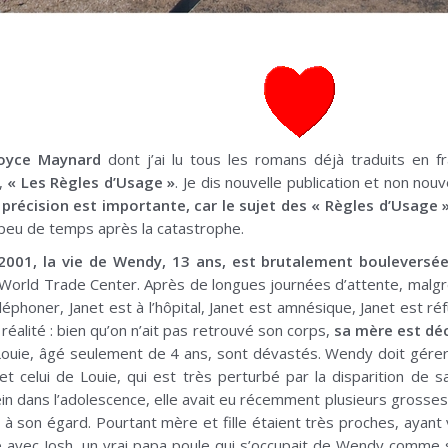
Joyce Maynard
dont j’ai lu tous les romans déjà traduits en fra
n,
« Les Règles d’Usage »
. Je dis nouvelle publication et non nou
 précision est importante, car le sujet des « Règles d’Usage
 peu de temps après la catastrophe.
001, la vie de Wendy, 13 ans, est brutalement bouleversé
World Trade Center. Après de longues journées d’attente, malgré
éléphoner, Janet est à l’hôpital, Janet est amnésique, Janet est 
e réalité : bien qu’on n’ait pas retrouvé son corps,
sa mère est dé
Louie, âgé seulement de 4 ans, sont dévastés. Wendy doit gérer 
t celui de Louie, qui est très perturbé par la disparition de s
ein dans l’adolescence, elle avait eu récemment plusieurs grosse
à son égard. Pourtant mère et fille étaient très proches, ayan
 avec Josh, un vrai papa poule qui s’occupait de Wendy comme si 