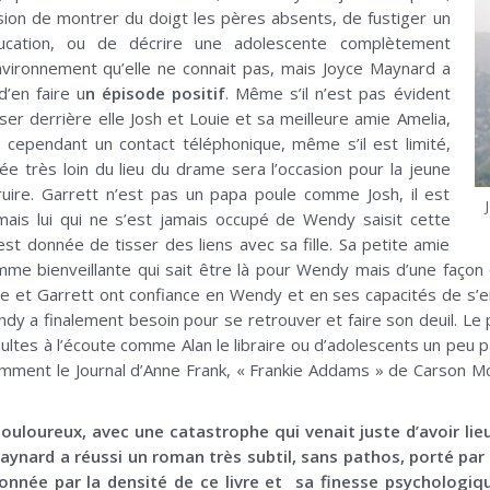
asion de montrer du doigt les pères absents, de fustiger un
ducation, ou de décrire une adolescente complètement
vironnement qu’elle ne connait pas, mais Joyce Maynard a
d’en faire u
n épisode positif
. Même s’il n’est pas évident
er derrière elle Josh et Louie et sa meilleure amie Amelia,
e cependant un contact téléphonique, même s’il est limité,
e très loin du lieu du drame sera l’occasion pour la jeune
truire. Garrett n’est pas un papa poule comme Josh, il est
mais lui qui ne s’est jamais occupé de Wendy saisit cette
 est donnée de tisser des liens avec sa fille. Sa petite amie
mme bienveillante qui sait être là pour Wendy mais d’une façon 
lle et Garrett ont confiance en Wendy et en ses capacités de s’e
ndy a finalement besoin pour se retrouver et faire son deuil. L
ultes à l’écoute comme Alan le libraire ou d’adolescents un pe
amment le Journal d’Anne Frank, « Frankie Addams » de Carson Mc
douloureux, avec une catastrophe qui venait juste d’avoir li
aynard a réussi un roman très subtil, sans pathos, porté par 
nnée par la densité de ce livre et sa finesse psychologique