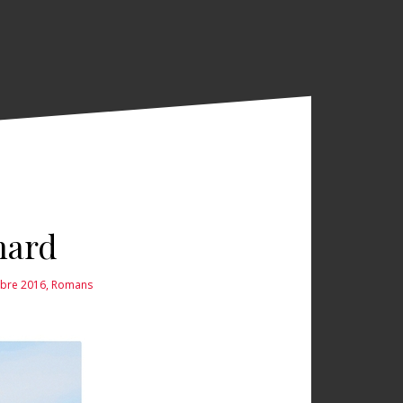
nard
mbre 2016
,
Romans