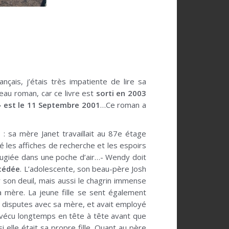
nçais, j’étais très impatiente de lire sa
veau roman, car ce livre est
sorti en 2003
 » est le 11 Septembre 2001
…Ce roman a
e
: sa mère Janet travaillait au 87e étage
 les affiches de recherche et les espoirs
réfugiée dans une poche d’air…- Wendy doit
cédée
. L’adolescente, son beau-père Josh
son deuil, mais aussi le chagrin immense
a mère. La jeune fille se sent également
s disputes avec sa mère, et avait employé
t vécu longtemps en tête à tête avant que
elle était sa propre fille. Quant au père