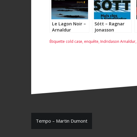
Le Lagon Noir –
Sótt – Ragnar
Arnaldur
Jonasson
Indridason
Étiquette
cold case
,
enquête
,
Indridason Arnaldur
N
Tempo – Martin Dumont
a