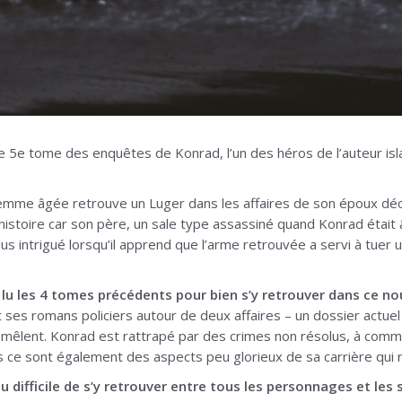
e 5e tome des enquêtes de Konrad, l’un des héros de l’auteur is
emme âgée retrouve un Luger dans les affaires de son époux décé
histoire car son père, un sale type assassiné quand Konrad était â
plus intrigué lorsqu’il apprend que l’arme retrouvée a servi à tu
r lu les 4 tomes précédents pour bien s’y retrouver dans ce 
 ses romans policiers autour de deux affaires – un dossier actuel e
remêlent. Konrad est rattrapé par des crimes non résolus, à comme
s ce sont également des aspects peu glorieux de sa carrière qui
eu difficile de s’y retrouver entre tous les personnages et les 