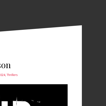
son
 2024
,
Thrillers