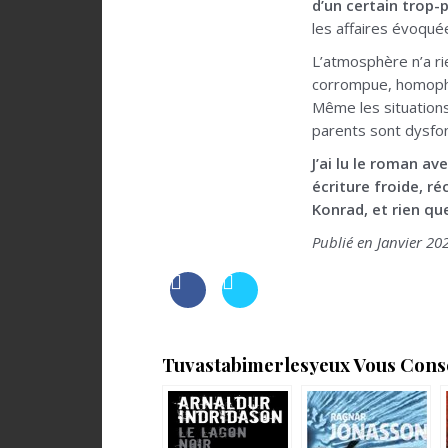
d’un certain trop-
les affaires évoquée
L’atmosphère n’a ri
corrompue, homoph
Même les situations
parents sont dysfon
J’ai lu le roman av
écriture froide, ré
Konrad, et rien que
Publié en Janvier 202
Tuvastabimerlesyeux Vous Consei