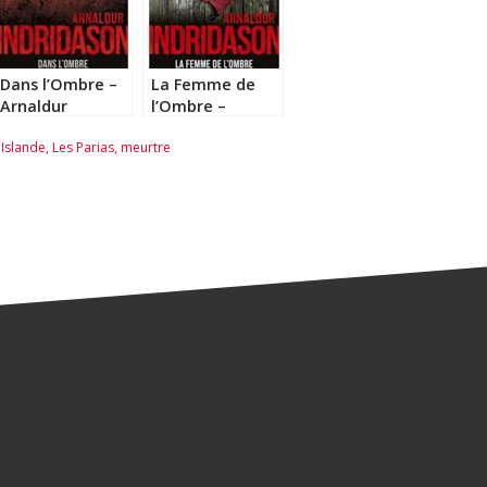
Dans l’Ombre –
La Femme de
Arnaldur
l’Ombre –
Indridason
Arnaldur
,
Islande
,
Les Parias
,
meurtre
Indridason