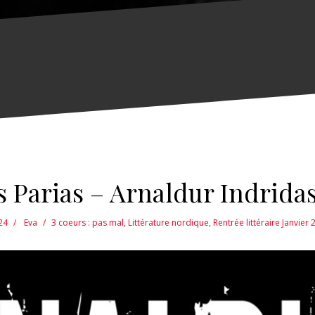
s Parias – Arnaldur Indrida
24
Eva
3 coeurs : pas mal
,
Littérature nordique
,
Rentrée littéraire Janvier