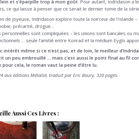
plein et s’éparpille trop à mon goût
. Pour autant, Indridason a l
s, ce qui laisse à penser que ce serait le dernier tome de la séri
en de joyeuse, Indridason explore toute la noirceur de l’Islande –
obie, précarité, drogue…
 personnelles sont compliquées – les unions sont bancales ou mal
ctionnels … seule l’amitié entre Konrad et la médium Eyglo apport
ec intérêt même si ce n’est pas, et de loin, le meilleur d’Ind
cit un peu embrouillé … mais c’est aussi le point final au fil
 pour cela, le roman vaut la peine d’être lu.
4 aux éditions Métailié, traduit par Eric Boury, 320 pages.
lle Aussi Ces Livres :