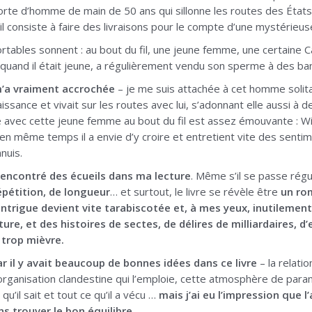
rte d’homme de main de 50 ans qui sillonne les routes des États
il consiste à faire des livraisons pour le compte d’une mystérieus
rtables sonnent : au bout du fil, une jeune femme, une certaine Cam
, quand il était jeune, a régulièrement vendu son sperme à des b
m’a vraiment accrochée
– je me suis attachée à cet homme solita
issance et vivait sur les routes avec lui, s’adonnant elle aussi à de
ue avec cette jeune femme au bout du fil est assez émouvante : Wi
n même temps il a envie d’y croire et entretient vite des sentime
nuis.
e rencontré des écueils dans ma lecture
. Même s’il se passe régu
pétition, de longueur
… et surtout, le livre se révèle être
un ro
’intrigue devient vite tarabiscotée et, à mes yeux, inutilement
ture, et des histoires de sectes, de délires de milliardaires, d
trop mièvre.
 il y avait beaucoup de bonnes idées dans ce livre
– la relati
organisation clandestine qui l’emploie, cette atmosphère de parano
qu’il sait et tout ce qu’il a vécu …
mais j’ai eu l’impression que 
s trouver le bon équilibre.