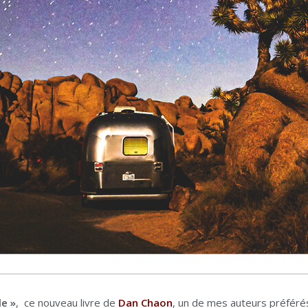
e »
, ce nouveau livre de
Dan Chaon
, un de mes auteurs préférés