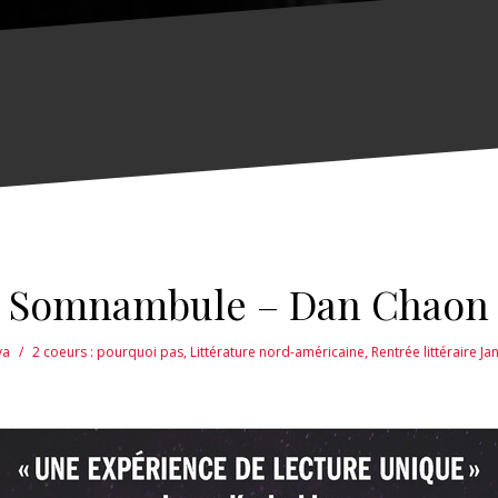
Somnambule – Dan Chaon
va
2 coeurs : pourquoi pas
,
Littérature nord-américaine
,
Rentrée littéraire Ja