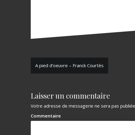
N
A pied d’oeuvre – Franck Courtès
a
v
Laisser un commentaire
i
g
Votre adresse de messagerie ne sera pas publiée
a
Commentaire
t