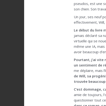
pseudos, est une so
son chien. Son trava
Un jour, ses neuf po
effectivement, Will
Le début du livre 
jamais déclaré sa na
virtuelle qui se no
même une IA, mais e
avoir beaucoup d’en
Pourtant, j’ai vit
un sentiment de ré
me déplaire, mais
l
de Will, sa progéni
trouvée beaucoup 
C’est dommage, car
amie de toujours, l’
questionner tout ce 
dans ce roman, san