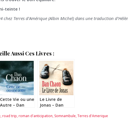
i-teinte !
24 chez Terres d’Amérique (Albin Michel) dans une traduction d’Hélè
lle Aussi Ces Livres :
Cette Vie ou une
Le Livre de
Autre – Dan
Jonas – Dan
Chaon
Chaon
e
,
road trip
,
roman d'anticipation
,
Somnambule
,
Terres d'Amerique