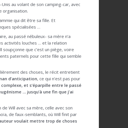
-Unis au volant de son camping-car, avec
e organisation.
mie qui dit être sa fille. Et
anques spécialisées …
ire, au passé nébuleux- sa mère n’a
s activités louches … et la relation
ll soupçonne que c’est un piège, voire
nts paternels pour cette fille qui semble
lièrement des choses, le récit entretient
man d’anticipation
, ce qui n’est pas pour
 complexe, et s’éparpille entre le passé
’eugénisme … jusqu’à une fin que j’ai
on de Will avec sa mère, celle avec son
ïa, de faux-semblants, où Will finit par
l’auteur voulait mettre trop de choses