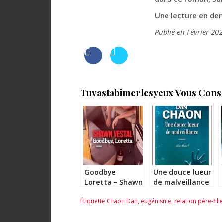
Une lecture en dem
Publié en Février 20
Tuvastabimerlesyeux Vous Consei
Goodbye
Une douce lueur
Loretta – Shawn
de malveillance
Vestal
– Dan Chaon
Étiquette
Chaon Dan
,
eugénisme
,
relation père-fill