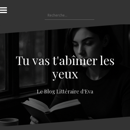
A
l
R
l
e
e
c
r
h
a
e
u
r
c
c
o
Tu vas t'abîmer les
h
n
e
t
yeux
r
e
n
:
u
Le Blog Littéraire d'Eva