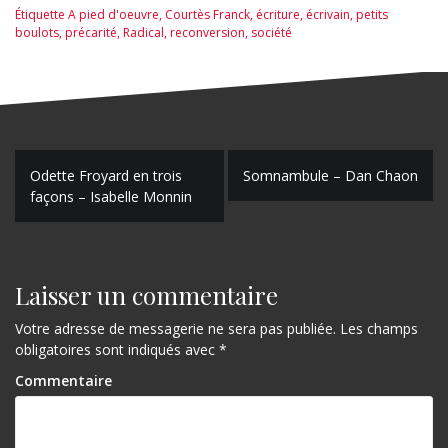
Étiquette
A pied d'oeuvre
,
Courtès Franck
,
écriture
,
écrivain
,
petits
boulots
,
précarité
,
Radical
,
reconversion
,
société
N
Odette Froyard en trois
Somnambule – Dan Chaon
façons – Isabelle Monnin
a
v
i
Laisser un commentaire
g
Votre adresse de messagerie ne sera pas publiée.
Les champs
a
obligatoires sont indiqués avec
*
t
Commentaire
i