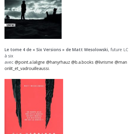
Le tome 4 de « Six Versions » de Matt Wesolowski
, future LC
à six
avec
@point.a.laligne
@hanyrhauz
@b.a.books
@livrisme
@man
onlit_et_vadrouilleaussi.