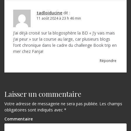
t
i
tadloiducine
dit :
o
11 août 2024 à 23 h 46 min
n
J’ai déjà croisé sur la blogosphère la BD « J’y vais mais
d
j’ai peur » sur la course au large, car plusieurs blogs
l’ont chronique dans le cadre du challenge Book trip en
e
mer chez Fanja!
l
Répondre
’
a
r
Laisser un commentaire
t
Votre adresse de messagerie ne sera pas publiée.
Les champs
i
obligatoires sont indiqués avec
*
c
Commentaire
l