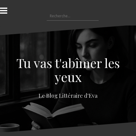
A
l
R
l
e
e
c
r
h
a
e
u
r
c
c
o
Tu vas t'abîmer les
h
n
e
t
yeux
r
e
n
:
u
Le Blog Littéraire d'Eva