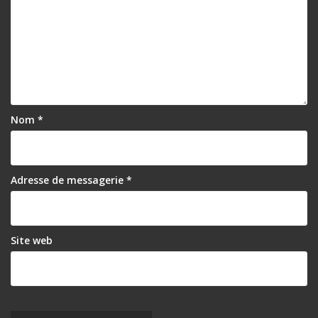
e
Nom
*
Adresse de messagerie
*
Site web