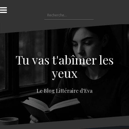
A
l
R
l
e
e
c
r
h
a
e
u
r
c
c
o
Tu vas t'abîmer les
h
n
e
t
yeux
r
e
n
:
u
Le Blog Littéraire d'Eva