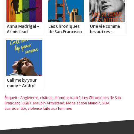
Anna Madrigal –
Les Chroniques
Une vie comme
Armistead
de San Francisco
les autres –
Maupin
– Armistead
Hanya
Maupin
Yanagihara
Call me by your
name – André
Aciman
Étiquette
Angleterre
,
château
,
homosexualité
,
Les Chroniques de San
Francisco
,
LGBT
,
Maupin Armistead
,
Mona et son Manoir
,
SIDA
,
transidentité
,
violence faite aux femmes