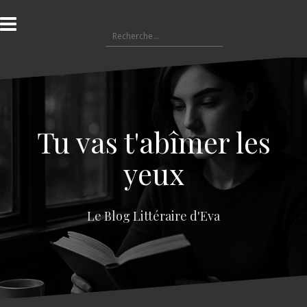
A
l
R
l
e
e
c
r
h
a
e
u
r
c
c
o
Tu vas t'abîmer les
h
n
e
t
yeux
r
e
n
:
u
Le Blog Littéraire d'Eva