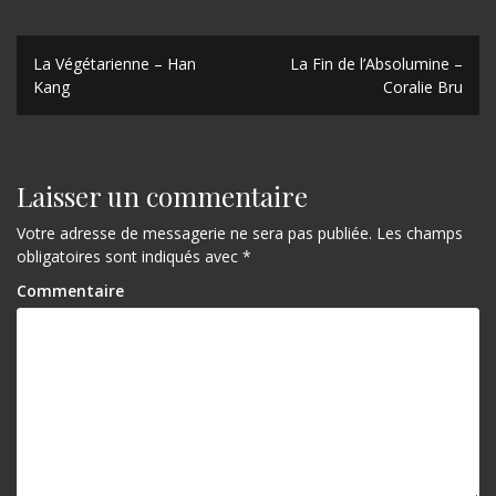
N
La Végétarienne – Han
La Fin de l’Absolumine –
Kang
Coralie Bru
a
v
i
Laisser un commentaire
g
Votre adresse de messagerie ne sera pas publiée.
Les champs
a
obligatoires sont indiqués avec
*
t
Commentaire
i
o
n
d
e