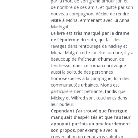
par la mort de son grand amour Jon et
de nombre de ses amis, et quitté par son
nouveau compagnon, décide de rendre
visite à Mona, emmenant avec lui Anna
Madrigal…
Le livre est
très marqué par le drame
de l’épidémie du sida
, qui fait des
ravages dans l’entourage de Mickey et
Mona. Malgré cette facette sombre, il y a
beaucoup de fraîcheur, d’humour, de
tendresse, dans ce roman qui évoque
aussi la solitude des personnes
homosexuelles à la campagne, loin des
communautés urbaines. Mona est
particulièrement pétillante, tandis que
Mickey et Wilfred sont touchants dans
leur pudeur.
Cependant j’ai trouvé que l’intrigue
manquait d’aspérités et que l’auteur
appuyait parfois un peu lourdement
son propos
, par exemple avec la
conversation un peu « gros sabots »