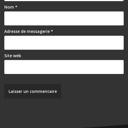
l
Nom
*
’
a
r
Adresse de messagerie
*
t
i
Site web
c
l
e