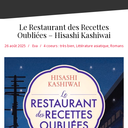
Le Restaurant des Recettes
Oubliées – Hisashi Kashiwai
26 août 2025
Eva
4 coeurs : très bien
,
Littérature asiatique
,
Romans