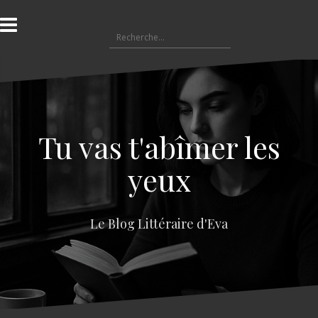
A
l
R
l
e
e
c
r
h
a
e
u
r
c
c
o
Tu vas t'abîmer les
h
n
e
t
yeux
r
e
n
:
u
Le Blog Littéraire d'Eva