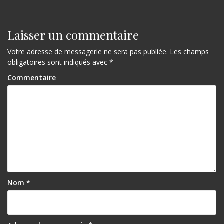
v
i
g
Laisser un commentaire
a
Votre adresse de messagerie ne sera pas publiée.
Les champs
obligatoires sont indiqués avec
*
t
Commentaire
i
o
n
d
e
l
’
Nom
*
a
r