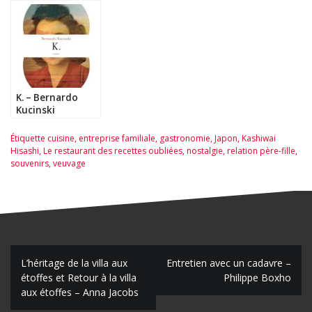
Haruki Murakami
K. – Bernardo
Kucinski
Étiquette
cuisine
,
entreprise familiale
,
gastronomie
,
Japon
,
Kashiwai
Hisashi
,
Le restaurant des recettes oubliées
,
nostalgie
,
relation père-fille
,
souvenirs
,
veuvage
N
L’héritage de la villa aux
Entretien avec un cadavre –
étoffes et Retour à la villa
Philippe Boxho
a
aux étoffes – Anna Jacobs