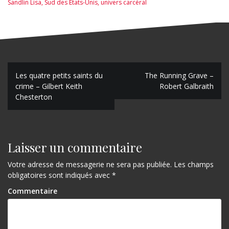
Sandlin Lisa
,
Sud des Etats-Unis
,
univers carcéral
N
Les quatre petits saints du
The Running Grave –
crime – Gilbert Keith
Robert Galbraith
a
Chesterton
v
i
g
Laisser un commentaire
a
Votre adresse de messagerie ne sera pas publiée.
Les champs
obligatoires sont indiqués avec
*
t
Commentaire
i
o