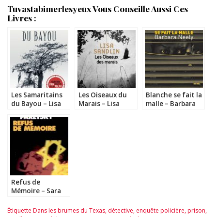
Tuvastabimerlesyeux Vous Conseille Aussi Ces
Livres :
Les Samaritains
Les Oiseaux du
Blanche se fait la
du Bayou – Lisa
Marais – Lisa
malle – Barbara
Sandlin
Sandlin
Neely
Refus de
Mémoire – Sara
Paretsky
Étiquette
Dans les brumes du Texas
,
détective
,
enquête policière
,
prison
,