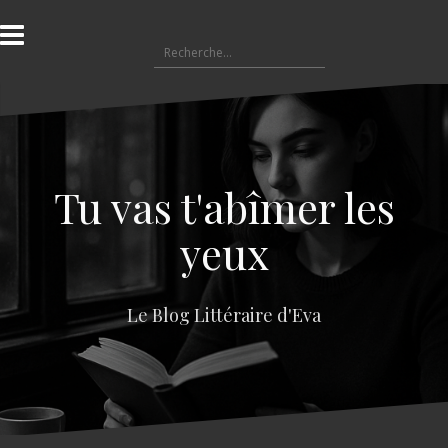
A
l
R
l
e
e
c
r
h
a
e
u
r
c
c
o
Tu vas t'abîmer les
h
n
e
t
yeux
r
e
n
:
u
Le Blog Littéraire d'Eva