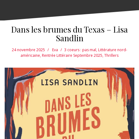
Dans les brumes du Texas – Lisa
Sandlin
24 novembre 2025
Eva
3 coeurs : pas mal
,
Littérature nord-
américaine
,
Rentrée Littéraire Septembre 2025
,
Thrillers