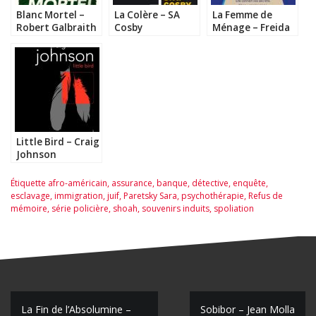
Blanc Mortel –
La Colère – SA
La Femme de
Robert Galbraith
Cosby
Ménage – Freida
McFadden
Little Bird – Craig
Johnson
Étiquette
afro-américain
,
assurance
,
banque
,
détective
,
enquête
,
esclavage
,
immigration
,
juif
,
Paretsky Sara
,
psychothérapie
,
Refus de
mémoire
,
série policière
,
shoah
,
souvenirs induits
,
spoliation
La Fin de l’Absolumine –
Sobibor – Jean Molla