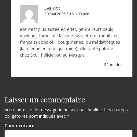
a
Eva
dit :
r
30 mai 2025 à 16 h 03 min
t
elle n’est plus éditée en effet, (et d’ailleurs seuls
i
quelques tomes de la série avaient été traduits en
c
français) donc oui, bouquineries, ou médiathèques
(la mienne en a un qui traîne), elle a été publiée
l
chez Seuil Policier ou au Masque
e
Répondre
Laisser un commentaire
Votre adresse de messagerie ne sera pas publiée.
Les champs
obligatoires sont indiqués avec
*
Commentaire