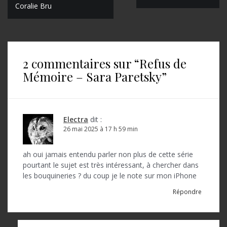
N
Coralie Bru
a
v
i
2 commentaires sur “
Refus de
g
Mémoire – Sara Paretsky
”
a
t
i
Electra
dit :
o
26 mai 2025 à 17 h 59 min
n
ah oui jamais entendu parler non plus de cette série
d
pourtant le sujet est très intéressant, à chercher dans
les bouquineries ? du coup je le note sur mon iPhone
e
Répondre
l
’