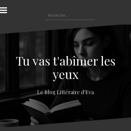
A
l
R
l
e
e
c
r
h
a
e
u
r
c
c
o
Tu vas t'abîmer les
h
n
e
t
yeux
r
e
n
:
u
Le Blog Littéraire d'Eva