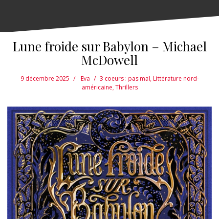
Lune froide sur Babylon – Michael
McDowell
9 décembre 2025
Eva
3 coeurs : pas mal
,
Littérature nord-
américaine
,
Thrillers