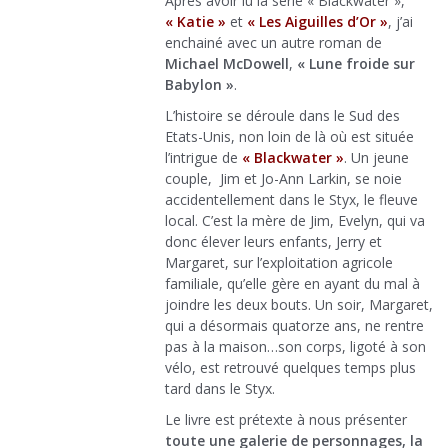
Après avoir lu la série « Blackwater »,
« Katie »
et
« Les Aiguilles d’Or »
, j’ai
enchainé avec un autre roman de
Michael McDowell
,
« Lune froide sur
Babylon »
.
L’histoire se déroule dans le Sud des
Etats-Unis, non loin de là où est située
l’intrigue de
« Blackwater »
. Un jeune
couple, Jim et Jo-Ann Larkin, se noie
accidentellement dans le Styx, le fleuve
local. C’est la mère de Jim, Evelyn, qui va
donc élever leurs enfants, Jerry et
Margaret, sur l’exploitation agricole
familiale, qu’elle gère en ayant du mal à
joindre les deux bouts. Un soir, Margaret,
qui a désormais quatorze ans, ne rentre
pas à la maison…son corps, ligoté à son
vélo, est retrouvé quelques temps plus
tard dans le Styx.
Le livre est prétexte à nous présenter
toute une galerie de personnages, la