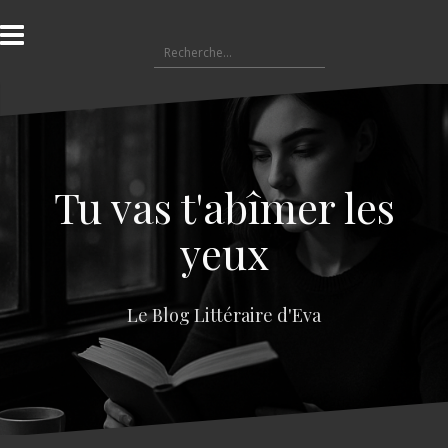
A
l
R
l
e
e
c
r
h
a
e
u
r
c
c
o
Tu vas t'abîmer les
h
n
e
t
yeux
r
e
n
:
u
Le Blog Littéraire d'Eva