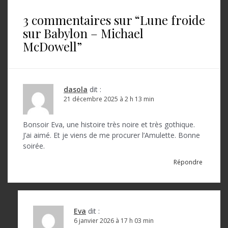
i
3 commentaires sur “
Lune froide
g
sur Babylon – Michael
a
McDowell
”
t
i
o
dasola
dit :
21 décembre 2025 à 2 h 13 min
n
d
Bonsoir Eva, une histoire très noire et très gothique.
J’ai aimé. Et je viens de me procurer l’Amulette. Bonne
e
soirée.
l
Répondre
’
a
r
Eva
dit :
t
6 janvier 2026 à 17 h 03 min