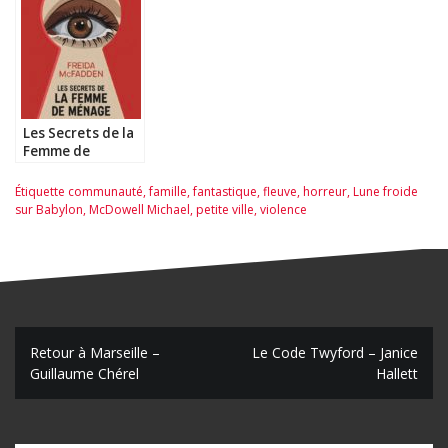
Les Secrets de la
Femme de
Ménage – Freida
McFadden
Étiquette
communauté
,
famille
,
fantastique
,
fleuve
,
horreur
,
Lune froide
sur Babylon
,
McDowell Michael
,
petite ville
,
violence
N
Retour à Marseille –
Le Code Twyford – Janice
Guillaume Chérel
Hallett
a
v