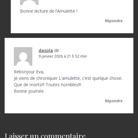
i
Bonne lecture de l’Amulette !
c
Répondre
l
e
dasola
dit :
9 janvier 2026 à 21 h 52 min
Rebonjour Eva,
Je viens de chroniquer L’amulette, c’est quelque chose.
Que de morts!!! Toutes horribles!!!
Bonne journée.
Répondre
Laisser un commentaire