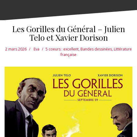
Les Gorilles du Général – Julien
Telo et Xavier Dorison
2 mars 2026
Eva
5 coeurs : excellent
,
Bandes dessinées
,
Littérature
française