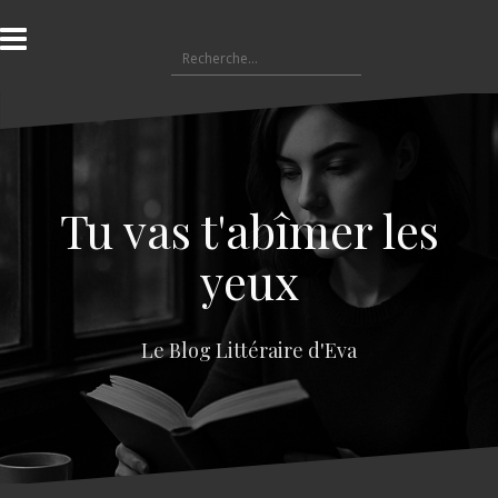
A
l
R
l
e
e
c
r
h
a
e
u
r
c
c
o
Tu vas t'abîmer les
h
n
e
t
yeux
r
e
n
:
u
Le Blog Littéraire d'Eva