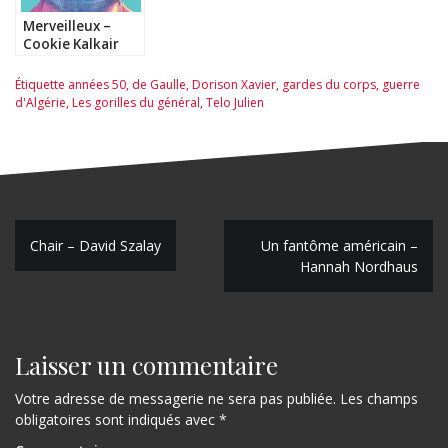
Merveilleux –
Cookie Kalkair
Étiquette
années 50
,
de Gaulle
,
Dorison Xavier
,
gardes du corps
,
guerre
d'Algérie
,
Les gorilles du général
,
Telo Julien
N
Chair – David Szalay
Un fantôme américain –
Hannah Nordhaus
a
v
i
Laisser un commentaire
g
Votre adresse de messagerie ne sera pas publiée.
Les champs
a
obligatoires sont indiqués avec
*