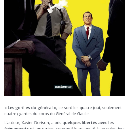
« Les gorilles du général »
, ce sont les quatre (oui, seulement
quatre) gardes du corps du Général de Gaulle.
L’auteur, Xavier Dorison, a pris
quelques libertés avec les
événements et les dates
, comme il le reconnaît bien volontiers