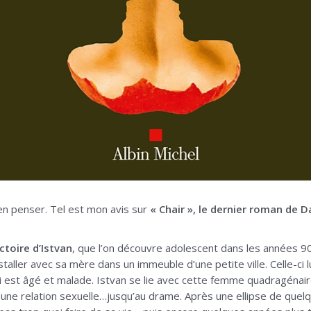
 en penser. Tel est mon avis sur
« Chair », le dernier roman de D
ectoire d’Istvan
, que l’on découvre adolescent dans les années 9
staller avec sa mère dans un immeuble d’une petite ville. Celle-c
ri est âgé et malade. Istvan se lie avec cette femme quadragénaire
ir une relation sexuelle…jusqu’au drame. Après une ellipse de que