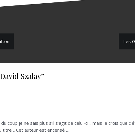
afton
Les G
 David Szalay
”
du coup je ne sais plus s’il s’agit de celui-ci .. mais je crois que 
u titre .. Cet auteur est encensé …