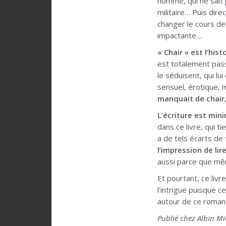
homme, qui ne sait 
militaire… Puis direc
changer le cours de 
impactante…
« Chair » est l’his
est totalement passi
le séduisent, qui lu
sensuel, érotique, 
manquait de chair
L’écriture est min
dans ce livre, qui ti
a de tels écarts de 
l’impression de li
aussi parce que mê
Et pourtant, ce liv
l’intrigue puisque 
autour de ce roman, 
Publié chez Albin Mi