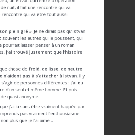
ard, un Istvan qui rentre d’opération
de nuit, il fait une rencontre qui va
e rencontre qui va être tout aussi
 son plein gré »
. Je ne dirais pas qu’Istvan
nt souvent les autres qui le poussent, qui
e pourrait laisser penser à un roman
es,
j’ai trouvé justement que l’histoire
uelque chose de
froid, de lisse, de neutre
e n’aident pas à s’attacher à Istvan
. Il y
t s’agir de personnes différentes :
j’ai eu
oire d’un seul et même homme. Et puis
 de quasi anonyme.
 que j’ai lu sans être vraiment happée par
e comprends pas vraiment l’enthousiasme
 non plus que je l’ai aimé…