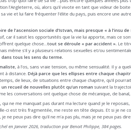
pas trop quoi faire de sa vie …puis encore quelques années plus t
tion l’Angleterre, où, alors qu’il vivote en tant que videur de boite 
sa vie et lui faire fréquenter l’élite du pays, puis encore une autr
toire de l’ascension sociale d’Istvan, mais presque « à l’insu de
f, car il saisit les opportunités que la vie lui apporte, mais ce so
i offrent quelque chose…
tout se déroule « par accident ».
Le titr
mais même s’il y a plusieurs relations sexuelles et/ou sentimental
, dans tous les sens du terme.
imaliste
, à l’os, sans vraie tension, ou même sensualité. Il y a q
ent à distance.
Déjà parce que les ellipses entre chaque chapitr
temps, de lieux, de situations entre chaque chapitre, qu’il pourrai
re un recueil de nouvelles plutôt qu’un roman
suivant la traject
me les conversations ont quelque chose de mécanique, de banal,
re, qui ne me manquait pas durant ma lecture quand je le reposais,
celle-ci est très fragmentée, me reste en tête depuis. Et si je n
je ne peux pas dire qu’il ne m’a pas plu, mais je ne peux pas dire
chel en Janvier 2026, traduction par Benoit Philippe, 384 pages.