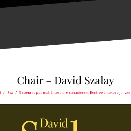
Chair – David Szalay
6
Eva
3 coeurs : pas mal
,
Littérature canadienne
,
Rentrée Littéraire Janvie