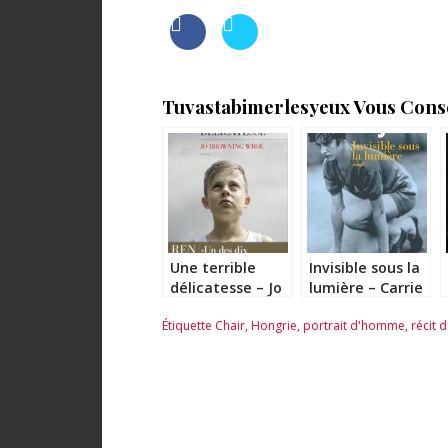
Tuvastabimerlesyeux Vous Consei
Une terrible
Invisible sous la
délicatesse – Jo
lumière – Carrie
Browning Wroe
Snyder
Étiquette
Chair
,
Hongrie
,
portrait d'homme
,
récit d