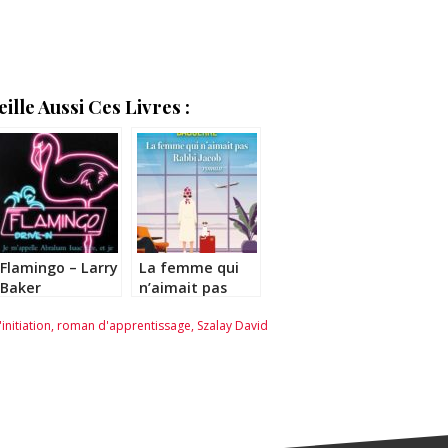
lle Aussi Ces Livres :
Flamingo – Larry
La femme qui
Baker
n’aimait pas
Rabbi Jacob –
'initiation
,
roman d'apprentissage
,
Szalay David
Jean Philippe
Daguerre