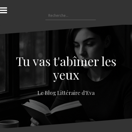
A
l
R
l
e
e
c
r
h
a
e
u
r
c
c
o
Tu vas t'abîmer les
h
n
e
t
yeux
r
e
n
:
u
Le Blog Littéraire d'Eva