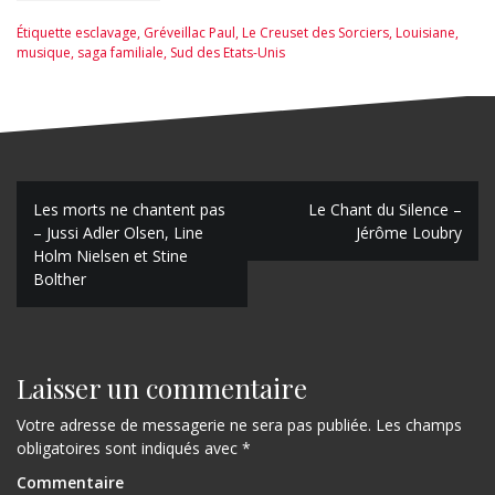
Catherine
Bardon
Étiquette
esclavage
,
Gréveillac Paul
,
Le Creuset des Sorciers
,
Louisiane
,
musique
,
saga familiale
,
Sud des Etats-Unis
N
Les morts ne chantent pas
Le Chant du Silence –
– Jussi Adler Olsen, Line
Jérôme Loubry
a
Holm Nielsen et Stine
Bolther
v
i
g
Laisser un commentaire
a
Votre adresse de messagerie ne sera pas publiée.
Les champs
t
obligatoires sont indiqués avec
*
i
Commentaire