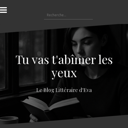
A
l
R
l
e
e
c
r
h
a
e
u
r
c
c
o
Tu vas t'abîmer les
h
n
e
t
yeux
r
e
n
:
u
Le Blog Littéraire d'Eva