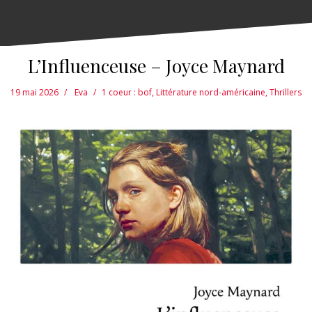
L’Influenceuse – Joyce Maynard
19 mai 2026
Eva
1 coeur : bof
,
Littérature nord-américaine
,
Thrillers