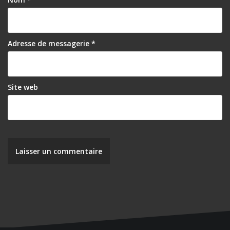
’
a
r
Adresse de messagerie
*
t
i
Site web
c
l
e