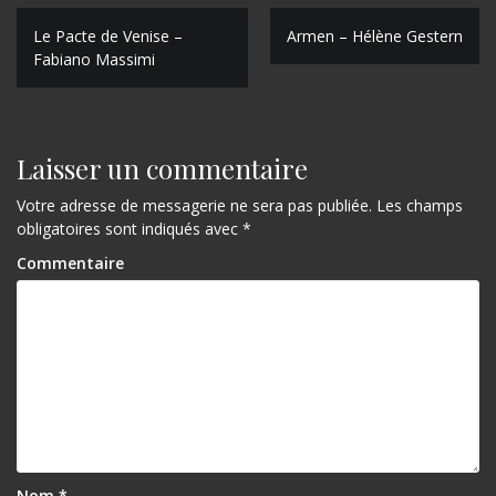
N
Le Pacte de Venise –
Armen – Hélène Gestern
Fabiano Massimi
a
v
i
Laisser un commentaire
g
Votre adresse de messagerie ne sera pas publiée.
Les champs
a
obligatoires sont indiqués avec
*
t
Commentaire
i
o
n
d
e
l
Nom
*