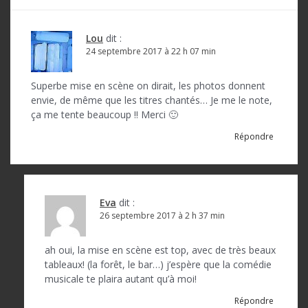
i
o
Lou
dit :
24 septembre 2017 à 22 h 07 min
n
d
Superbe mise en scène on dirait, les photos donnent
envie, de même que les titres chantés… Je me le note,
e
ça me tente beaucoup !! Merci 🙂
l
Répondre
’
a
r
Eva
dit :
26 septembre 2017 à 2 h 37 min
t
i
ah oui, la mise en scène est top, avec de très beaux
c
tableaux! (la forêt, le bar…) j’espère que la comédie
musicale te plaira autant qu’à moi!
l
Répondre