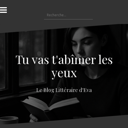
A
l
R
l
e
e
c
r
h
a
e
u
r
c
c
o
Tu vas t'abîmer les
h
n
e
t
yeux
r
e
n
:
u
Le Blog Littéraire d'Eva