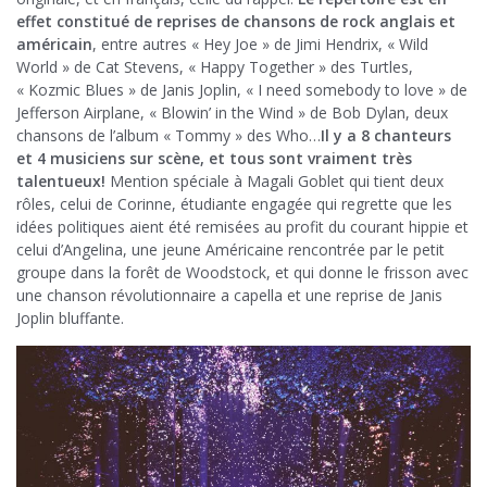
effet constitué de reprises de chansons de rock anglais et
américain
, entre autres « Hey Joe » de Jimi Hendrix, « Wild
World » de Cat Stevens, « Happy Together » des Turtles,
« Kozmic Blues » de Janis Joplin, « I need somebody to love » de
Jefferson Airplane, « Blowin’ in the Wind » de Bob Dylan, deux
chansons de l’album « Tommy » des Who…
Il y a 8 chanteurs
et 4 musiciens sur scène, et tous sont vraiment très
talentueux!
Mention spéciale à Magali Goblet qui tient deux
rôles, celui de Corinne, étudiante engagée qui regrette que les
idées politiques aient été remisées au profit du courant hippie et
celui d’Angelina, une jeune Américaine rencontrée par le petit
groupe dans la forêt de Woodstock, et qui donne le frisson avec
une chanson révolutionnaire a capella et une reprise de Janis
Joplin bluffante.