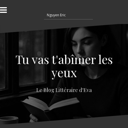
A
l
R
l
e
e
c
r
h
a
e
u
r
c
c
o
Tu vas t'abîmer les
h
n
e
t
yeux
r
e
n
:
u
Le Blog Littéraire d'Eva