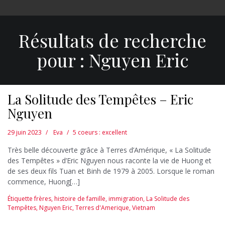
Résultats de recherche
pour :
Nguyen Eric
La Solitude des Tempêtes – Eric
Nguyen
29 juin 2023
Eva
5 coeurs : excellent
Très belle découverte grâce à Terres d’Amérique, « La Solitude
des Tempêtes » d’Eric Nguyen nous raconte la vie de Huong et
de ses deux fils Tuan et Binh de 1979 à 2005. Lorsque le roman
commence, Huong[…]
Étiquette
frères
,
histoire de famille
,
immigration
,
La Solitude des
Tempêtes
,
Nguyen Eric
,
Terres d'Amerique
,
Vietnam