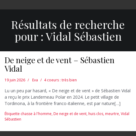
Résultats de recherche
pour :
Vidal Sébastien
De neige et de vent – Sébastien
Vidal
19 juin 2026
Eva
4 coeurs : très bien
Lu un peu par hasard, « De neige et de vent » de Sébastien Vidal
a reçu le prix Landerneau Polar en 2024. Le petit village de
Tordinona, à la frontière franco-italienne, est par nature[…]
Étiquette
chasse à l'homme
,
De neige et de vent
,
huis clos
,
meurtre
,
Vidal
Sébastien