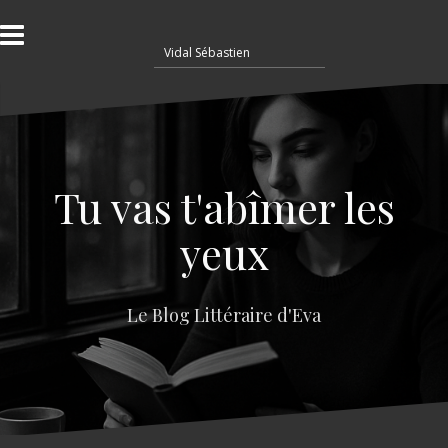
A
l
R
l
e
e
c
r
h
a
e
u
r
c
c
o
Tu vas t'abîmer les
h
n
e
t
yeux
r
e
n
:
u
Le Blog Littéraire d'Eva