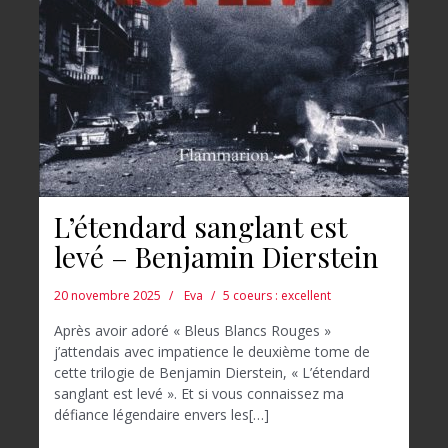
L’étendard sanglant est
levé – Benjamin Dierstein
20 novembre 2025
Eva
5 coeurs : excellent
Après avoir adoré « Bleus Blancs Rouges »
j’attendais avec impatience le deuxième tome de
cette trilogie de Benjamin Dierstein, « L’étendard
sanglant est levé ». Et si vous connaissez ma
défiance légendaire envers les[…]