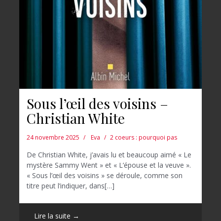
Sous l’œil des voisins –
Christian White
24 novembre 2025
Eva
2 coeurs : pourquoi pas
De Christian White, j’avais lu et beaucoup aimé « Le
mystère Sammy Went » et « L’épouse et la veuve ».
« Sous l’œil des voisins » se déroule, comme son
titre peut l’indiquer, dans[…]
Lire la suite →