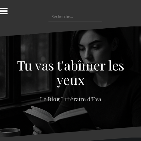
A
l
R
l
e
e
c
r
h
a
e
u
r
c
c
o
Tu vas t'abîmer les
h
n
e
t
yeux
r
e
n
:
u
Le Blog Littéraire d'Eva