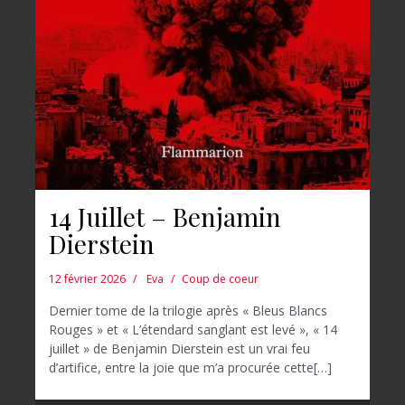
14 Juillet – Benjamin
Dierstein
12 février 2026
Eva
Coup de coeur
Dernier tome de la trilogie après « Bleus Blancs
Rouges » et « L’étendard sanglant est levé », « 14
juillet » de Benjamin Dierstein est un vrai feu
d’artifice, entre la joie que m’a procurée cette[…]