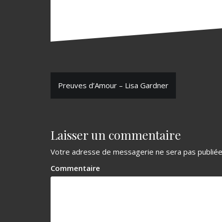
N
Preuves d’Amour – Lisa Gardner
a
v
Laisser un commentaire
i
g
Votre adresse de messagerie ne sera pas publiée
a
Commentaire
t
i
o