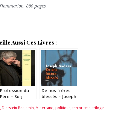
 Flammarion, 880 pages.
lle Aussi Ces Livres :
Profession du
De nos frères
Père – Sorj
blessés – Joseph
Chalandon
Andras
,
Dierstein Benjamin
,
Mitterrand
,
politique
,
terrorisme
,
trilogie