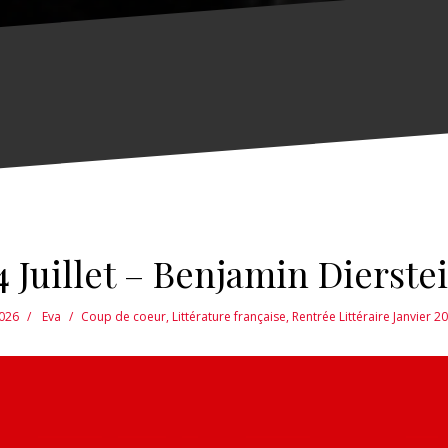
4 Juillet – Benjamin Dierste
2026
Eva
Coup de coeur
,
Littérature française
,
Rentrée Littéraire Janvier 2