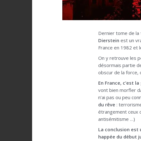
Dernier tome de la 
Dierstein
est un vra
France en 1982 et l
On y retrouve les p
désormais partie de 
obscur de la force,
En France, c’est la
vont bien morfler d
n’ai pas ou peu con
du rêve
: terrorism
étrangement ceux de
antisémitisme …)
La conclusion est 
happée du début ju