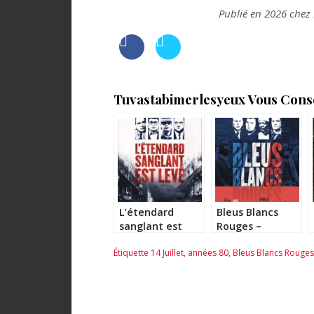
Publié en 2026 chez
Tuvastabimerlesyeux Vous Consei
L’étendard
Bleus Blancs
sanglant est
Rouges –
levé – Benjamin
Benjamin
Étiquette
14 Juillet
,
années 80
,
Bleus Blancs Rouges
Dierstein
Dierstein