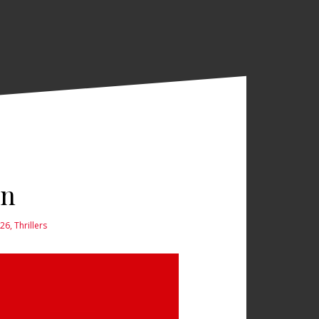
in
026
,
Thrillers