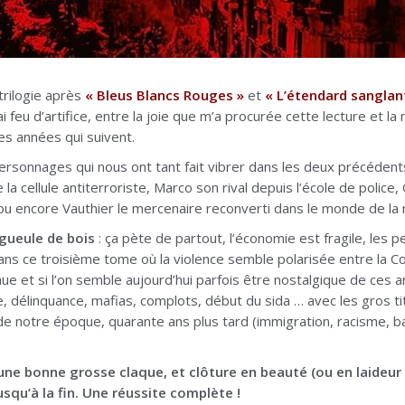
trilogie après
« Bleus Blancs Rouges »
et
« L’étendard sanglant
i feu d’artifice, entre la joie que m’a procurée cette lecture et 
es années qui suivent.
ersonnages qui nous ont tant fait vibrer dans les deux précédents
la cellule antiterroriste, Marco son rival depuis l’école de police, 
 ou encore Vauthier le mercenaire reconverti dans le monde de la 
 gueule de bois
: ça pète de partout, l’économie est fragile, les 
ans ce troisième tome où la violence semble polarisée entre la Co
nue et si l’on semble aujourd’hui parfois être nostalgique de ces
e, délinquance, mafias, complots, début du sida … avec les gros ti
 notre époque, quarante ans plus tard (immigration, racisme, ba
une bonne grosse claque, et clôture en beauté (ou en laideur 
squ’à la fin. Une réussite complète !