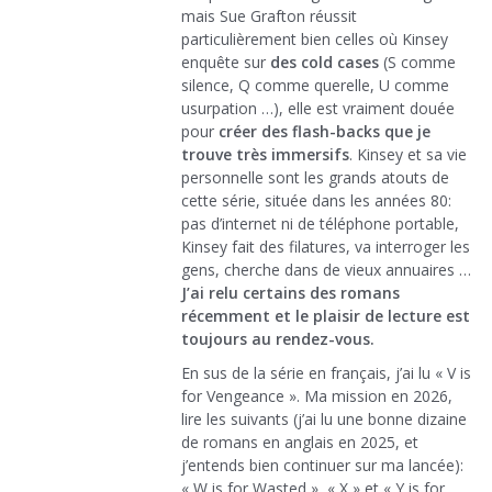
mais Sue Grafton réussit
particulièrement bien celles où Kinsey
enquête sur
des cold cases
(S comme
silence, Q comme querelle, U comme
usurpation …), elle est vraiment douée
pour
créer des flash-backs que je
trouve très immersifs
. Kinsey et sa vie
personnelle sont les grands atouts de
cette série, située dans les années 80:
pas d’internet ni de téléphone portable,
Kinsey fait des filatures, va interroger les
gens, cherche dans de vieux annuaires …
J’ai relu certains des romans
récemment et le plaisir de lecture est
toujours au rendez-vous.
En sus de la série en français, j’ai lu « V is
for Vengeance ». Ma mission en 2026,
lire les suivants (j’ai lu une bonne dizaine
de romans en anglais en 2025, et
j’entends bien continuer sur ma lancée):
« W is for Wasted », « X » et « Y is for