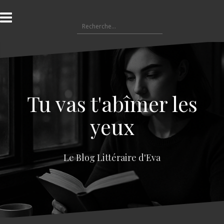
A
l
R
l
e
e
c
r
h
a
e
u
r
c
c
o
Tu vas t'abîmer les
h
n
e
t
yeux
r
e
n
:
u
Le Blog Littéraire d'Eva