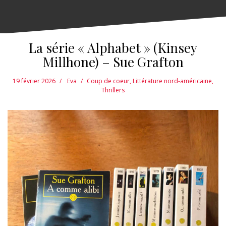
La série « Alphabet » (Kinsey
Millhone) – Sue Grafton
19 février 2026
Eva
Coup de coeur
,
Littérature nord-américaine
,
Thrillers