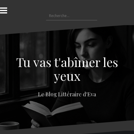
A
l
R
l
e
e
c
r
h
a
e
u
r
c
c
o
Tu vas t'abîmer les
h
n
e
t
yeux
r
e
n
:
u
Le Blog Littéraire d'Eva