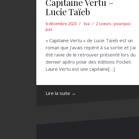
Capitaine Vertu –
Lucie Taïeb
6 décembre 2023
Eva
2 coeurs : pourquoi
pas
« Capitaine Vertu » de Lucie Taïeb est un
roman que j’avais repéré à sa sortie et j’ai
été ravie de le retrouver présenté lors du
dernier apéro polar des éditions Pocket.
Laure Vertu est une capitaine[…]
Lire la suite →