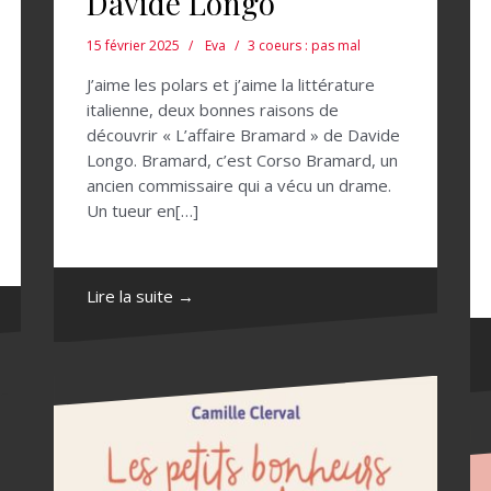
Davide Longo
15 février 2025
Eva
3 coeurs : pas mal
J’aime les polars et j’aime la littérature
italienne, deux bonnes raisons de
découvrir « L’affaire Bramard » de Davide
Longo. Bramard, c’est Corso Bramard, un
ancien commissaire qui a vécu un drame.
Un tueur en[…]
Lire la suite →