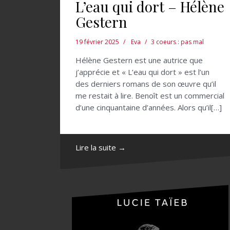
L’eau qui dort – Hélène
Gestern
19 février 2025
Eva
3 coeurs : pas mal
Hélène Gestern est une autrice que
j’apprécie et « L’eau qui dort » est l’un
des derniers romans de son œuvre qu’il
me restait à lire. Benoît est un commercial
d’une cinquantaine d’années. Alors qu’il[…]
Lire la suite →