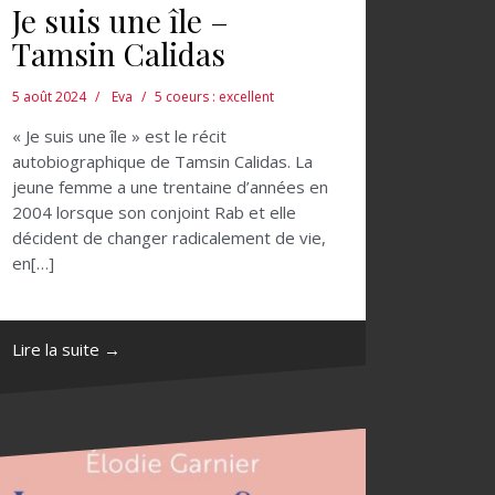
Je suis une île –
Tamsin Calidas
5 août 2024
Eva
5 coeurs : excellent
« Je suis une île » est le récit
autobiographique de Tamsin Calidas. La
jeune femme a une trentaine d’années en
2004 lorsque son conjoint Rab et elle
décident de changer radicalement de vie,
en[…]
Lire la suite →