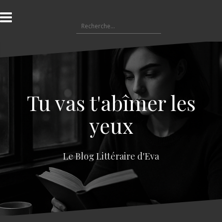
A
l
R
l
e
e
c
r
h
a
e
u
r
c
c
o
Tu vas t'abîmer les
h
n
e
t
yeux
r
e
n
:
u
Le Blog Littéraire d'Eva