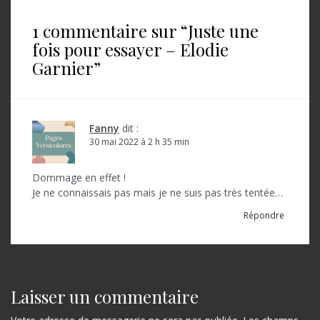
i
1 commentaire sur “
Juste une
g
fois pour essayer – Elodie
a
Garnier
”
t
i
o
Fanny
dit :
30 mai 2022 à 2 h 35 min
n
d
Dommage en effet !
Je ne connaissais pas mais je ne suis pas très tentée…
e
Répondre
l
’
a
r
Laisser un commentaire
t